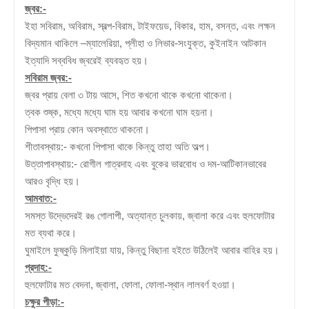
জ্বর:-
ইহা সবিরাম, অবিরাম, স্বল্প-বিরাম, টাইফয়েড, বিকার, হাম, বসন্ত, এবং লক্ষন
বিদ্যমান থাকিলে –ম্যালেরিয়া, প্লীহা ও লিভার-সংযুক্ত, কুইনাইন আটকান
ইত্যাদি সব্ববিধ জ্বরেই ব্যবহৃত হয়।
সবিরাম জ্বর:-
জ্বর প্রায় বেলা ৩ টায় আসে, শিত কখনো থাকে কখনো থাকেনা।
ত্বক শুষ্ক, মধ্যে মধ্যে ঘাম হয় আবার কখনো ঘাম হয়না।
পিপাসা প্রায় কোন অবস্থাতে থাকনো।
শীতাবস্থায়:- কখনো পিপাসা থাকে কিন্তু তাহা অতি অল্প।
উত্তাপাবস্থায়:- রোগীল গাত্রদাহ এবং বুকের ভারবোধ ও দম-আটিকানভাবের
আরও বৃদ্ধি হয়।
আমবাত:-
সমস্ত উদ্ভেদেরই রঙ গোলাপী, অত্যান্ত চুলকায়, জ্বালা করে এবং হুলফোটার
মত ব্যথা করে।
ঘুমাইলে ফুষ্কুড়ি মিলাইয়া যায়, কিন্তু বিছানা হইতে উঠিলেই আবার বাহির হয়।
প্রদাহ:-
হুলফোটার মত বেদনা, জ্বালা, ফোলা, ফোলা-স্থান লালবর্ণ হওয়া।
চক্ষুর পীড়া:-