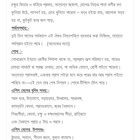
চক্ষুর বিতরে ও বাহিরে প্রদাহ, অত্যন্ত জ্বালা, চোখের নিচের পাতা থলীর মত
ফুলিয়া উঠে, লালবর্ণ হয়, চোখ খুলিতে পারেনা – বন্ধ হইয়া যায়, আলোক সহ্য
হয় না, কুটকুট করে জল পড়ে,
গর্ভাবস্থায়:-
দুই তিন মাসের গর্ভকালে এই ঔষধ নিম্নশক্তি ব্যবহার করা নিষিদ্ধ, তাহাতে
গর্ভস্রাব হইতে পারে।
(অনেকের মতে)
শোথ :-
শোথরোগে ইহাতে রোগীর পিপাসা থাকে না, প্রস্রাব অল্প পরিমাণে হয়, গায়ের
চামড়া সাদাটে বা স্বচ্ছ দেখায়; চোখ, পা অধিক ফোলে, রোগী শুইতে পারেনা।
অত্যন্ত শ্বাসকষ্ট, একবার শ্বাস লইয়া মনে করে পরের বার আর শ্বাস লইতে
পারিবে না—এই যেন তার শেষ নিশ্বস। শোথে টিপিলে টোল পড়ে।
এপিস মেলের বৃদ্ধি সময়:-
গরম ঘরে, উত্তাপে, নড়াচড়ায়, উদরাময়, স্বরভঙ্গ,
কামড়ানি বেদনা, প্রাতঃকালে, জ্বর বৈকালে।
শিরঃপীড়া, বেদনা, চক্ষু ও বক্ষঃস্থলের পীড়া, রাত্রিতে
এবং বৈকালে প্রায় ৫ টায় ও গরমে।
এপিস মেলের
উপসমঃ-
ঠান্ডায়, স্নানে, শীতল জলে, মুক্ত বাতাসে।