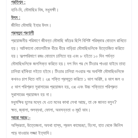
প্রতিশব্দ :
হানি-বি, মৌমাছির বিষ, মধুমক্ষী।
উৎস :
জীবিত মৌমাছি ইহার উৎস।
প্রস্তুত প্রণালী
প্রয়োজনীয় পরিমাণে জীবন্ত মৌমাছি কাঁচের ছিপি বিশিষ্ট পরিষ্কার বোতলে রাখিতে
হয়। আটকানো বোতলটিকে ধীরে ধীরে নাড়িয়া মৌমাছিগুলিকে উত্তেজিত করিতে
হয়। অল্পপরিমাণে রজঃ বোতলে ঢালিতে হয় এবং ৮ হইতে ১০ দিন পর্যন্ত
মৌমাছিগুলিকে জলসিক্ত করিতে হয়। দশ দিন পর সে টিংচার পাওয়া যাইবে তাহা
ঢালিয়া ছাঁকিয়া লইতে হইবে। টিংচার ঢালিয়া লওয়ার পর অবশিষ্ট মৌমাছিগুলিকে
কখনও চাপ দিতে নাই। ২x শক্তি প্রস্তুত করিতে ১ ভাগ অরিষ্ট, ৪ ভাগ জল ও
৫ ভাগ পরিশ্রুত সুরাসারের প্রয়োজন হয়, ৩x এবং উচ্চ শক্তিতে পরিশ্রুত
সুরাসারের প্রয়োজন হয় না।
মধুমক্ষির হূলের মধ্যে যে এত মনের কাথা লেখা আছে, তা কে জানত বলুন?
ক্ষত, জ্বালা, শুলব্যথা, ফোলা, অবসন্নতা ও মূর্ছা ভাব।
আরো আছে:-
অস্থিরতা, উত্তেজনা, অযথা হাস্য, প্রবল কামেচছা, হিংসা, হাত থেকে জিনিস
পড়ে যাওয়ার লজ্জা ইত্যাদি।