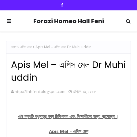
Forazi Homeo Hall Feni
হোম
এপিস মেল
Apis Mel – এপিস মেল Dr Muhi uddin
Apis Mel – এপিস মেল Dr Muhi
uddin
http://fhhfeni.blogspot.com
এপ্রিল ২৯, ২০১৮
এই
ব্লগটি
শুধুমাত্র
নব্য
চিকিৎসক
এবং
শিক্ষার্থীদের
জন্য
প্রযোজ্য
।
Apis Mel –
এপিস মেল