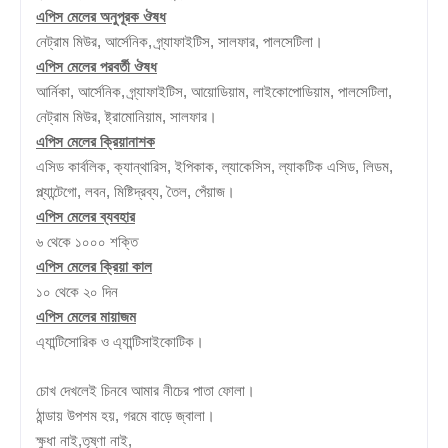
এপিস মেলের অনুপূরক ঔষধ
নেট্রাম মিউর, আর্সেনিক, গ্র্যাফাইটিস, সালফার, পালসেটিলা।
এপিস মেলের পরবর্তী ঔষধ
আর্নিকা, আর্সেনিক, গ্র্যাফাইটিস, আয়োডিয়াম, লাইকোপোডিয়াম, পালসেটিলা,
নেট্রাম মিউর, ষ্ট্রামোনিয়াম, সালফার।
এপিস মেলের ক্রিয়ানাশক
এসিড কার্বলিক, ক্যান্থারিস, ইপিকাক, ল্যাকেসিস, ল্যাকটিক এসিড, লিডম,
প্ল্যান্টেগো, লবন, মিষ্টিদ্রব্য, তৈল, পেঁয়াজ।
এপিস মেলের ব্যবহার
৬ থেকে ১০০০ শক্তি
এপিস মেলের ক্রিয়া কাল
১০ থেকে ২০ দিন
এপিস মেলের মায়াজম
এ্যান্টিসোরিক ও এ্যান্টিসাইকোটিক।
চোখ দেখলেই চিনবে আমার নীচের পাতা ফোলা।
ঠান্ডায় উপশম হয়
,
গরমে বাড়ে জ্বালা।
ক্ষুধা নাই
,
তৃষ্ণা নাই
,