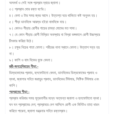
অসমর্থ ও সেই সঙ্গে প্রস্রাব দ্বারে জ্বালা।
৩। প্রস্রাব ঘোর রক্ত বর্ণের।
৪। বেলা ৩ টার সময় জ্বর আসে। উত্তপ্ত ঘরে থাকিতে কষ্ট অনুভব হয়।
৫। পীড়া ডানদিকে আরম্ভ হইয়া বামদিকে যায়।
৬। কোনও পীড়ায় রোগীর গায়ের চামড়া মোমের মত সাদা।
৭। যে কোন পীড়ায় রোগী নিদ্রিত অবস্থায় বা নিদ্রা ভঙ্গকালে রোগী উচ্চস্বরে
চীৎকার করিয়া উঠে।
৮। চক্ষুর নিচের পাতা ফোলা। শরীরের নানা স্থানে ফোলা। উত্তাপ সহ্য
হয়
না।
৯। কাশি ও বাম দিকের বুকে বেদনা।
স্ত্রী-জননেন্দ্রিয়ের পীড়া:-
ডিম্ভকোষের প্রদাহ, হুলফোটানো বেদনা, ডানদিকের ডিম্ভকোষের প্রদাহ ও
ব্যথা, জ্বালার সহিত জরায়ুর প্রদাহ, ডানদিকের টিউমার, সিষ্টিক টিউমার এবং
কাশি।
প্রস্রাবের পীড়া:-
প্রস্রাব করিবার সময় মূত্রনালীর মধ্যে অত্যন্ত জ্বালা ও হুলফোটানো ব্যথা।
ঘন ঘন প্রস্রাবের বেগ; প্রস্রাবরে বেগ আসিলে রোগী এক মিনিটও তাহা ধারন
করিতে পারেনা, জ্বালা যন্ত্রনার সহিত রক্তস্রাব।