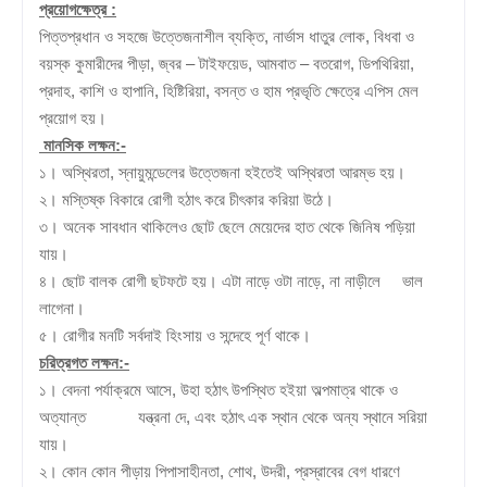
প্রয়োগক্ষেত্র :
পিত্তপ্রধান ও সহজে উত্তেজনাশীল ব্যক্তি, নার্ভাস ধাতুর লোক, বিধবা ও
বয়স্ক কুমারীদের পীড়া, জ্বর – টাইফয়েড, আমবাত – বতরোগ, ডিপথিরিয়া,
প্রদাহ, কাশি ও হাপানি, হিষ্টিরিয়া, বসন্ত ও হাম প্রভৃতি ক্ষেত্রে এপিস মেল
প্রয়োগ হয়।
মানসিক লক্ষন:-
১। অস্থিরতা, স্নায়ুমন্ডেলের উত্তেজনা হইতেই অস্থিরতা আরম্ভ হয়।
২। মস্তিষ্ক বিকারে রোগী হঠাৎ করে চীৎকার করিয়া উঠে।
৩। অনেক সাবধান থাকিলেও ছোট ছেলে মেয়েদের হাত থেকে জিনিষ
পড়িয়া
যায়।
৪। ছোট বালক রোগী ছটফটে হয়। এটা নাড়ে ওটা নাড়ে, না নাড়ীলে
ভাল
লাগেনা।
৫। রোগীর মনটি সর্বদাই হিংসায় ও সন্দেহে পূর্ণ থাকে।
চরিত্রগত লক্ষন:-
১। বেদনা পর্যাক্রমে আসে, উহা হঠাৎ উপস্থিত হইয়া অল্পমাত্র থাকে ও
অত্যান্ত
যন্ত্রনা দে, এবং হঠাৎ এক স্থান থেকে অন্য স্থানে সরিয়া
যায়।
২। কোন কোন পীড়ায় পিপাসাহীনতা, শোথ, উদরী, প্রস্রাবের বেগ ধারণে