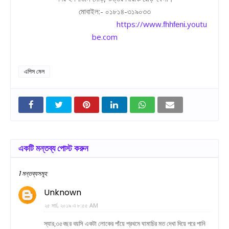
:-
-
মোবাইল
০১৮১৪
৩১৯০৩৩
https://www.
youtu
fhhfeni.
be.com
এপিস মেল
একটি মন্তব্য পোস্ট করুন
1 মন্তব্যসমূহ
Unknown
২৫ মার্চ, ২০১৯ এ ৮:৫৫ AM
স্যার,৩৫বছর বয়সি একটা লোকের পাঁয়ে প্রথমে ঘামাচির মত দেখা দিয়ে পরে পানি