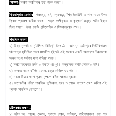
প্রুভার
-
মহাত্মা হ্যানিমান ইহা প্রুভ করেন।
ক্রিয়াস্থান কোথায়
- গলমধ্য, চর্ম, স্বরযন্ত্র, শ্লৈষ্মিকঝিল্পী ও পাকাশয়ের উপর
ক্রিয়া প্রকাশ করিয়া থাকে। শক্ত পেশীযুক্ত ও কৃষ্ণবর্ণ মনুষ্য শরীর ইহার
প্রিয় স্থান। ইহা একটি এন্টিসোরিক ও টিউবারকুলার ঔষধ।
মানসিক লক্ষণ
-
১) তীব্র সুস্পষ্ট ও সুনিশ্চিত ভীতিপূর্ণ উৎকণ্ঠা। আসন্ন দুর্ভাগ্যের বিভীষিকাময়
ঘটনাসমূহ সুনিশ্চিত ভাবে সংঘটিত হইবেই এই প্রকার একটি অবাস্তব চিন্তাধারা
মনের মধ্যে সর্বদাই দানা বাঁধিয়া থাকে।
২) মনটি অত্যন্ত দুর্বল ও বিষাদে পরিপূর্ণ। অন্যদিকে মনটি কোমলও বটে।
৩) অপরের দুঃখে কাঁদিয়া ফেলে, রক্ত দেখিলে ভয় পায় ।
৪) সকল বিষয়ে আশা শূন্য, চুপচাপ বসিয়া থাকার স্বভাব।
৫) অনেকদিন ধরিয়া মানসিক দুশ্চিন্তা, দুঃখ ও শোক সন্তাপ ভোগ করিয়া এই
প্রকার মানসিক গোলযোগ।
চরিত্রগত লক্ষণ
-
১) হঠাৎ ভয়, আনন্দ, ক্রোধ, পুরাতন শোক, অনিদ্রা, রাত্রিজাগরণ এবং মৃত