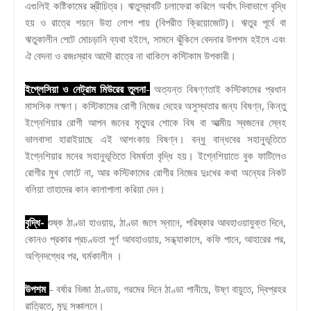
এগুলিই কষ্টিকামের স্ত্রীচিত্র। ঋতুস্রাবটি চলাফেরা করিলে অর্থাৎ দিবাভাগে বৃদ্ধি
হয় ও রাত্রে শয়নে উহা লোপ পায় (বিপরীত ক্রিয়োজোট)। ঋতুর পূর্বে বা
ঋতুকালীন পেটে মোচড়ানি ব্যথা হইলে, সামনে ঝুঁকিলে বেদনার উপশম হইলে এবং
ঐ বেদনা ও রজঃস্রাব আদৌ রাত্রে না থাকিলে কস্টিকাম উপকারী।
ইগ্লেসিয়া ও নেট্রাম মিউরের তুলনা
-
অত্যন্ত বিষণ্ণতাই কস্টিকামের প্রধান
মাসসিক লক্ষণ। কস্টিকামের রোগী নিজের দেহের অসুস্থতার জন্য বিষণ্ন, কিন্তু
ইগ্নেশিয়ার রোগী আপন জনের মৃত্যুর শোকে বিষ বা আত্মীয় স্বজনের স্নেহ
ভালবাসা হারাইয়াছে এই আশংকায় বিষণ্ন। বন্ধু বান্ধবের সহানুভূতিতে
ইগ্নেশিয়ার মনের সহানুভূতিতে বিমৰ্ষতা বৃদ্ধি হয়। ইগ্নেশিয়াতে বুক ফাটিলেও
রোগীর মুখ ফোটে না, আর কস্টিকামের রোগীর নিজের দুঃখের কথা অন্যের নিকট
বলিয়া তাহাদের কান কালাপালা করিয়া দেন।
বৃদ্ধি-
শুষ্ক ঠাণ্ডা হাওয়ায়, ঠাণ্ডা জলে স্নানে, পরিষ্কার আবহাওয়াযুক্ত দিনে,
কোনও প্রকার প্রচণ্ডতা পূর্ণ আবহাওয়ায়, সন্ধ্যাকালে, কফি পানে, আহারের পর,
অগ্নিদগ্ধের পর, ঘর্মকালীন ।
উপশম
- বর্ষার ভিজা ঠাণ্ডায়, গরমের দিনে ঠাণ্ডা পানীয়ে, উষ্ণ বায়ুতে, দ্বিপ্রহর
রাত্রিতে, মৃদু সঞ্চালনে।