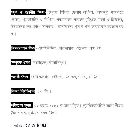
সদৃশ বা তুলনীয় ঔষধ-
শ্লেষ্মা গিলিয়া ফেলায়-আর্ণিকা, অসম্পূর্ণ পক্ষাঘাতে
জেলস, প্রাফাইটিস ও সিপিয়া, সন্ধ্যাকালে স্বরভঙ্গ বৃদ্ধিতে কার্বো ও রিউমেক্স,
দীর্ঘকালের স্বর লোপে-সালফার। কস্টিকামের পূর্বে বা পরে ফসফোরাস ব্যবহৃত হয়
না।
ক্রিয়ানাশক ঔষধ
- এসাফিউটিডা, ডালকামারা, ওয়েকাম, নাক্স ভম ।
সম্পূরক ঔষধ-
কার্বোভেজ, কলোসিন্থ।
পরবর্তী ঔষধ-
কেলি আয়োড, লাইকো, নাক্স ভম, পালস, রাসটক্স।
ক্রিয়া স্থিতিকাল
- ৫০ দিন।
শক্তি বা ক্রম-
৩০ হইতে ১০০০ বা উচ্চ শক্তি। ল্যারিনজাইটিসে তরুণ পীড়ায়
উচ্চ শক্তি, পুরাতনে নিম্নশক্তি।
কষ্টিকাম - CAUSTICUM