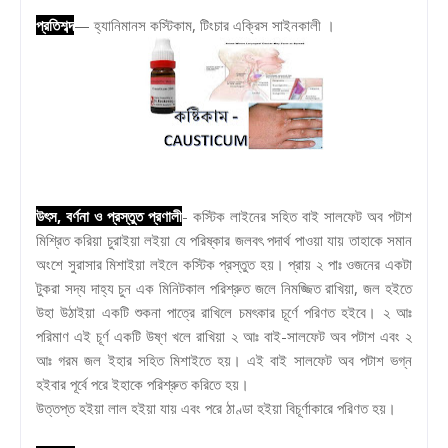
প্রতিশব্দ
— হ্যানিমানস কস্টিকাম, টিংচার এক্রিস সাইনকালী ।
উৎস, বর্ণনা ও প্রস্তুত প্রণালী
- কস্টিক লাইনের সহিত বাই সালফেট অব পটাশ
মিশ্রিত করিয়া চুরাইয়া লইয়া যে পরিষ্কার জলবৎ পদার্থ পাওয়া যায় তাহাকে সমান
অংশে সুরাসার মিশাইয়া লইলে কস্টিক প্রস্তুত হয়। প্রায় ২ পাঃ ওজনের একটা
টুকরা সদ্য দাহ্য চুন এক মিনিটকাল পরিশ্রুত জলে নিমজ্জিত রাখিয়া, জল হইতে
উহা উঠাইয়া একটি শুকনা পাত্রে রাখিলে চমৎকার চূর্ণে পরিণত হইবে। ২ আঃ
পরিমাণ এই চূর্ণ একটি উষ্ণ খলে রাখিয়া ২ আঃ বাই-সালফেট অব পটাশ এবং ২
আঃ গরম জল ইহার সহিত মিশাইতে হয়। এই বাই সালফেট অব পটাশ ভগ্ন
হইবার পূর্বে পরে ইহাকে পরিশ্রুত করিতে হয়।
উত্তপ্ত হইয়া লাল হইয়া যায় এবং পরে ঠাণ্ডা হইয়া বিচূর্ণাকারে পরিণত হয়।