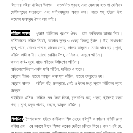
বিছানায় শুইয়া থাকিলে উপশম। বাতজনিত প্রদাহ এবং সেজন্য হাত পা খেলিবার
পেশীসমূহের সংকোচন এবং সন্ধিসমূহের শক্ত ভাব। বাতে পঙ্গু হইলে ইহা
অপেক্ষা ফলপ্রদ ঔষধ আর নাই।
আঁচিলে লক্ষণ
— থুজাই আঁচিলের প্রধান ঔষধ। তবে কস্টিকাম তাহার নিচে।
কস্টিকামের আঁচিল নিরেট, আকারে ক্ষুদ্র ও থেবড়া কিন্তু সূঁচাল । ইহা সাধারণত
মুখে, পায়ে, চোখের পাতায়, নাকের ডগায়, হাতের আঙ্গুলে ও নথের ধারে হয়। পুজা,
আঁচিল ফাটা ফাটা। চোখে, যোনীর উপর, নাসিকায়, আঙ্গুলে আঁচিল।
ক্যাল কার্ব- মুখে, ঘাড়ে শরীরের উর্ধাংশের আঁচিল।
লাইকোপোডিয়াম-ফাটা ফাটা আঁচিল, দাড়ীতে ও হাতে।
নেট্রাম মিউর- হাতের আঙ্গুলে অসংখ্যা আঁচিল, হাতের তালুতেও হয়।
নেট্রাম সালফ— আঁচিল গাঁট, মলদ্বারে, পেটে ও উরুর মধ্য স্থলে আঁচিলের ন্যায়
উদ্ভেদ।
নাইট্রিক এসিড- আঁচিল যেন ভিজা ভিজা, ফুলকপির মত, শক্ত, ছুঁইলেই রক্ত
পড়ে। মুখে, চক্ষুর পাতায়, বাহুতে, আঙ্গুলে আঁচিল ।
শিশুচিত্র
- শৈশবাবস্থা হইতে কস্টিকাম শিশু দেহের পরিপুষ্টি ও বর্ধনের গতিটি রুদ্ধ
করিয়া দেয়। সে কারণে ইহার শিশুরা অনেক দেরীতে চলিতে শিখে। কারণ এই যে,
যে সকল স্নায়ু গুচ্ছ পদদ্বয়ে পেশীসমূহের সঞ্চালন বা প্রসারণ কার্য পরিচালনা করে