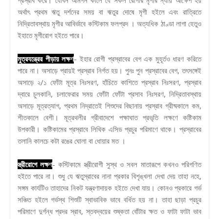
অর্থাৎ প্রথম ঋতু দর্শনের সময় বা ঋতুর দোষে মৃগী হইলে এবং রাত্রিতে
নিদ্রিতাবস্থায় মৃগীর আবির্ভাবে কস্টিকাম ফলপ্রদ । অত্যধিক ঠাণ্ডা লাগা হেতুও
ইহাতে মৃগীরোগ হইতে পারে।
মুত্রযন্ত্রের পীড়ায় লক্ষণ
- ইহার রোগী প্রস্রাবের বেগ এক মুহূর্তও ধারণ করিতে
পারে না। অসাড়ে প্রায়ই প্রস্রাব নির্গত হয়। পুনঃ পুন প্রস্রাবের বেগ, তৎসঙ্গেই
অসাড়ে ২/১ ফোঁটা মূত্র নিঃসরণ, হাঁচিতে কাশিতে প্রস্রাব নিঃসরণ, প্রস্রাব
দ্বারে চুলকানি, চলাফেরার সময় ফোঁটা ফোঁটা প্রসাব নিঃসরণ, নিদ্রিতাবস্থায়
অসাড়ে মূত্রত্যাগ, প্রথম নিদ্রাতেই শিশুদের বিছানায় প্রস্রাব গ্রীষ্মকালে কম,
শীতকালে বেশী। মূত্রথলীর গ্রীবাদেশে পক্ষাঘাত প্রভৃতি লক্ষণে কষ্টিকাম
উপকারী। কষ্টিকামের প্রস্রাবে লিথিক এসিড প্রচুর পরিমাণে থাকে। প্রস্রাবের
তলানি কালচে কটা রঙের ঘোলা বা ধোয়ার মত ।
স্ত্রীরোগে লক্ষণ
- কস্টিকামে স্ত্রীরোগী সুস্থ ও সবল মাতারূপে কখনও পরিগণিত
হইতে পারে না। শুধু যে ঋতুস্রাবের নানা প্রকার বিশৃঙ্খলা দেখা দেয় তাহা নহে,
সঙ্গম কার্যটিও তাহাদের নিকট যন্ত্রণাদায়ক হইতে দেখা যায়। কোনও প্রকারে গর্ভ
সঞ্চিত হইলে গর্ভস্থ শিশুটি স্বাভাবিক ভাবে বর্ধিত হয় না। তাহা ছাড়া প্রচুর
পরিমাণে দুর্গন্ধ প্রদর স্রাব, স্তবদ্বয়ের শুষ্কতা বোঁটার ক্ষত ও ফাটা ফাটা ভাব