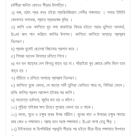
চর্মপীড়া জনিত কোনও পীড়ার উৎপত্তি।
২) ভঙ্গ, হঠাৎ স্বর বন্ধ হইয়া ল্যারিনজিয়াল পেশীর পক্ষাঘাত । গলায় টাটানি
বেদনাসহ গলাধরা, প্রাতে স্বরভঙ্গের বৃদ্ধি ।
৩) কাশি এবং কাশিতে খুব গলা খাকাইয়া ভিতর হইতে গয়ার তুলিতে অসমর্থ,
ঠাণ্ডা জল পান করিলে কাশির উপশম। কাশিতে কাশিতে অসাড়ে প্রস্রাব
নিঃসরণ।
৪) প্রথম ঘুমেই ছেলেরা বিছানায় প্রসাব করে ।
৫) শিশুরা অনেক বিলম্বে চলিতে শিখে।
৬) ঘন ঘন বাহ্যের বেগ কিন্তু বাহ্য হয় না। দাঁড়াইয়া খুব জোরে কোঁথ দিলে তবে
বাহ্য হয় ।
৭) হাঁচিতে ও চলিতে অসাড়ে প্রস্রাব নিঃসরণ।
৮) কাশিতে বুকে বেদনা, সে জন্যে সর্দি তুলিয়া ফেলিতে পারে না, গিলিয়া ফেলে।
হুপিং কাশির প্রবল আক্ষেপ হইবার পর কাশি।
৯) অত্যন্ত দুর্বলতা, মূর্ছার মত হয় ও কাঁপে।
১০) পুড়িয়া যাইবার ক্ষত চিহ্নে পুনরায় বেদনা হয় ও পাকে।
১১) নাকে, মুখে ও চক্ষুর ক্রর উপর আঁচিল। মুখের বাত ও উপরের চক্ষুর পাতায়
ভার বোধ ও পক্ষাঘাত। প্রায় ডান অঙ্গে পক্ষাঘাত। ঠাণ্ডা লাগা হেতু পীড় ।
১২) টাইফয়েড বা ডিপথিরিয়া প্রভৃতি পীড়ার পর হইতে ধীরে ধীরে পক্ষাঘাত উৎপন্ন
।