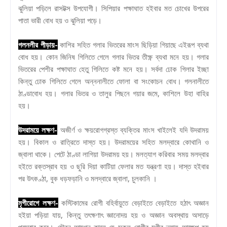
ঝুলিয়া পড়িলে রাসটক্স উপযোগী। সিপিয়ার পক্ষাঘাত হইবার মত চোখের উপরের
পাতা ভারী বোধ হয় ও ঝুলিয়া পড়ে।
গলনলীর পীড়ায়-
কাশির সহিত গলার ভিতরের মাংস ছিড়িয়া গিয়াছে এইরূপ ব্যথা
বোধ হয়। কোন জিনিষ গিলিতে গেলে গলার ভিতর তীক্ষ্ণ ব্যথা মনে হয়। গলার
ভিতরের পেশীর পক্ষাঘাত হেতু গিলিতে কষ্ট মনে হয়। সর্বদা ঢোক গিলার ইচ্ছা
কিন্তু ঢোক গিলিতে গেলে অন্ননালীতে ফোলা বা সংকোচন বোধ। গলনালীতে
ঠাণ্ডাবোধ হয়। গলার ভিতর ও তালুর পিছনে গয়ার জমে, কাশিলে উহা বাহির
হয়।
উদরাময়ে লক্ষণ-
অজীর্ণ ও ক্ষয়রোগগ্রস্ত ব্যক্তির মাংস খাইলেই যদি উদরাময়
হয়। বিকাল ও রাত্রিতে দাস্ত হয়। উদরাময়ের সহিত মলদ্বারে কোথানি ও
জ্বালা থাকে। পেটে ঠাণ্ডা লাগিয়া উদরাময় হয়। মলত্যাগ করিবার সময় মলদ্বার
হইতে রক্তস্রাব হয় ও ছুরি দিয়া কাটিয়া ফেলার মত যন্ত্রণা হয়। দাস্ত হইবার
পর উৎকণ্ঠা, বুক ধড়ফড়ানি ও মলদ্বারে জ্বালা, চুলকানি ।
মৃগীরোগে লক্ষণ-
কস্টিকামের রোগী বহির্বায়ুতে বেড়াইতে বেড়াইতে হঠাৎ অজ্ঞান
হইয়া পড়িয়া যায়, কিন্তু তৎক্ষণাৎ জ্ঞানোদয় হয় ও অজ্ঞান অবস্থায় অসাড়ে
প্রস্রাব করে। যৌবন আমগন কালে যে সকল রোগীর মৃগীর ন্যায় আক্ষেপ হয়