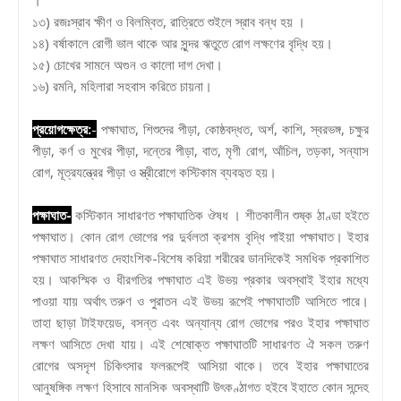
১৩) রজঃস্রাব ক্ষীণ ও বিলম্বিত, রাত্রিতে শুইলে স্রাব বন্ধ হয় ।
১৪) বর্ষাকালে রোগী ভাল থাকে আর সুন্দর ঋতুতে রোগ লক্ষণের বৃদ্ধি হয়।
১৫) চোখের সামনে অগুন ও কালো দাগ দেখা।
১৬) রমনি, মহিলারা সহবাস করিতে চায়না।
প্রয়োগক্ষেত্র:
-
পক্ষাঘাত, শিশুদের পীড়া, কোষ্ঠবদ্ধত, অর্শ, কাশি, স্বরভঙ্গ, চক্ষুর
পীড়া, কর্ণ ও মুখের পীড়া, দন্তের পীড়া, বাত, মৃগী রোগ, আঁচিল, তড়কা, সন্যাস
রোগ, মূত্রযন্ত্রের পীড়া ও স্ত্রীরোগে কস্টিকাম ব্যবহৃত হয়।
পক্ষাঘাত-
কস্টিকান সাধারণত পক্ষাঘাতিক ঔষধ । শীতকালীন শুষ্ক ঠাণ্ডা হইতে
পক্ষাঘাত। কোন রোগ ভোগের পর দুর্বলতা ক্রশম বৃদ্ধি পাইয়া পক্ষাঘাত। ইহার
পক্ষাঘাত সাধারণত দেহাংশিক-বিশেষ করিয়া শরীরের ডানদিকেই সমধিক প্রকাশিত
হয়। আকস্মিক ও ধীরগতির পক্ষাঘাত এই উভয় প্রকার অবস্থাই ইহার মধ্যে
পাওয়া যায় অর্থাৎ তরুণ ও পুরাতন এই উভয় রূপেই পক্ষাঘাতটি আসিতে পারে।
তাহা ছাড়া টাইফয়েড, বসন্ত এবং অন্যান্য রোগ ভোগের পরও ইহার পক্ষাঘাত
লক্ষণ আসিতে দেখা যায়। এই শেষোক্ত পক্ষাঘাতটি সাধারণত ঐ সকল তরুণ
রোগের অসদৃশ চিকিৎসার ফলরূপেই আসিয়া থাকে। তবে ইহার পক্ষাঘাতের
আনুষঙ্গিক লক্ষণ হিসাবে মানসিক অবস্থাটি উৎকণ্ঠাগত হইবে ইহাতে কোন সন্দেহ