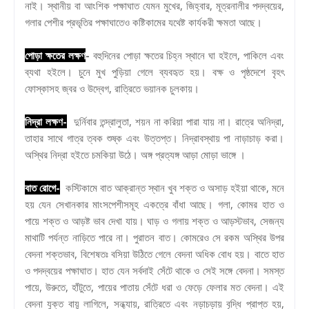
নাই। স্থানীয় বা আংশিক পক্ষাঘাত যেমন মুখের, জিহ্বার, মূত্রনালীর পদদ্বয়ের,
গলার পেশীর প্রভৃতির পক্ষাঘাতেও কষ্টিকামের যথেষ্ট কার্যকরী ক্ষমতা আছে।
পোড়া ক্ষতের লক্ষণ
-
বহুদিনের পোড়া ক্ষতের চিহ্ন স্থানে ঘা হইলে, পাকিলে এবং
ব্যথা হইলে। চুনে মুখ পুড়িয়া গেলে ব্যবহৃত হয়। বক্ষ ও পৃষ্ঠদেশে বৃহৎ
ফোস্কাসহ জ্বর ও উদ্বেগ, রাত্রিতে ভয়ানক চুলকায়।
নিদ্রা লক্ষণ-
দুর্নিবার তন্দ্রালুতা, শয়ন না করিয়া পারা যায় না। রাত্রে অনিদ্রা,
তাহার সাথে গাত্র ত্বক শুষ্ক এবং উত্তপ্ত। নিদ্রাবস্থায় পা নাড়াচাড় করা।
অস্থির নিদ্রা হইতে চমকিয়া উঠে। অঙ্গ প্রত্যঙ্গ আড়া মোড়া ভাঙ্গে ।
বাত রোগে-
কস্টিকামে বাত আক্রান্ত স্থান খুব শক্ত ও অসাড় হইয়া থাকে, মনে
হয় যেন সেখানকার মাংসপেশীসমূহ একত্রে বাঁধা আছে। গলা, কোমর হাত ও
পায়ে শক্ত ও আড়ষ্ট ভাব দেখা যায়। ঘাড় ও গলায় শক্ত ও আড়স্টভাব, সেজন্য
মাথাটি পর্যন্ত নাড়িতে পারে না। পুরাতন বাত। কোমরেও সে রকম অস্থির উপর
বেদনা শক্তভাব, বিশেষতঃ বসিয়া উঠিতে গেলে বেদনা অধিক বোধ হয়। বাতে হাত
ও পদদ্বয়ের পক্ষাঘাত। হাত যেন সর্বদাই সেঁটে থাকে ও সেই সঙ্গে বেদনা। সমস্ত
পায়ে, উরুতে, হাঁটুতে, পায়ের পাতায় সেঁটে ধরা ও ফেড়ে ফেলার মত বেদনা। এই
বেদনা যুক্ত বায়ু লাগিলে, সন্ধ্যায়, রাত্রিতে এবং নড়াচড়ায় বৃদ্ধি প্রাপ্ত হয়,