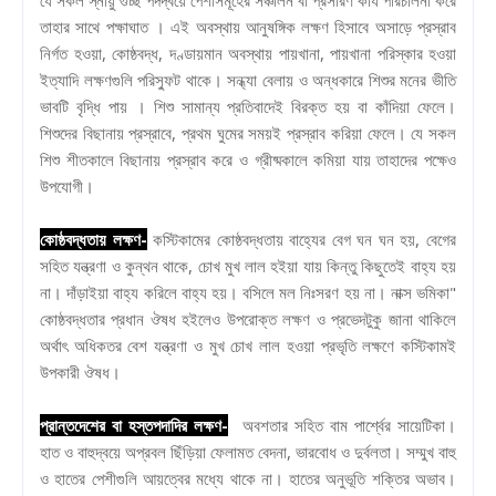
তাহার সাথে পক্ষাঘাত । এই অবস্থায় আনুষঙ্গিক লক্ষণ হিসাবে অসাড়ে প্রস্রাব
নির্গত হওয়া, কোষ্ঠবদ্ধ, দণ্ডায়মান অবস্থায় পায়খানা, পায়খানা পরিস্কার হওয়া
ইত্যাদি লক্ষণগুলি পরিস্ফুট থাকে। সন্ধ্যা বেলায় ও অন্ধকারে শিশুর মনের ভীতি
ভাবটি বৃদ্ধি পায় । শিশু সামান্য প্রতিবাদেই বিরক্ত হয় বা কাঁদিয়া ফেলে।
শিশুদের বিছানায় প্রস্রাবে, প্রথম ঘুমের সময়ই প্রস্রাব করিয়া ফেলে। যে সকল
শিশু শীতকালে বিছানায় প্রস্রাব করে ও গ্রীষ্মকালে কমিয়া যায় তাহাদের পক্ষেও
উপযোগী।
কোষ্ঠবদ্ধতায় লক্ষণ-
কস্টিকামের কোষ্ঠবদ্ধতায় বাহ্যের বেগ ঘন ঘন হয়, বেগের
সহিত যন্ত্রণা ও কুন্থন থাকে, চোখ মুখ লাল হইয়া যায় কিন্তু কিছুতেই বাহ্য হয়
না। দাঁড়াইয়া বাহ্য করিলে বাহ্য হয়। বসিলে মল নিঃসরণ হয় না। নাক্স ভমিকা"
কোষ্ঠবদ্ধতার প্রধান ঔষধ হইলেও উপরোক্ত লক্ষণ ও প্রভেদটুকু জানা থাকিলে
অর্থাৎ অধিকতর বেশ যন্ত্রণা ও মুখ চোখ লাল হওয়া প্রভৃতি লক্ষণে কস্টিকামই
উপকারী ঔষধ।
প্রান্তদেশের বা হস্তপদাদির লক্ষণ-
অবশতার সহিত বাম পার্শ্বের সায়েটিকা।
হাত ও বাহুদ্বয়ে অপ্রবল ছিঁড়িয়া ফেলামত বেদনা, ভারবোধ ও দুর্বলতা। সম্মুখ বাহু
ও হাতের পেশীগুলি আয়ত্বের মধ্যে থাকে না। হাতের অনুভূতি শক্তির অভাব।