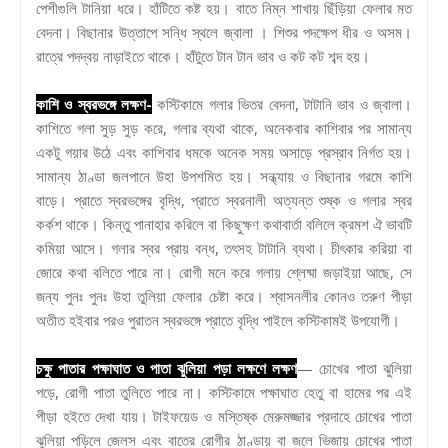
পেশীগুলি টানিয়া ধরে। হাঁটিতে কষ্ট হয়। বাতে নিম্ন শাখায় ছিঁড়িয়া ফেলার মত
বেদনা। বিছানার উত্তাপে সন্ধি স্থলে জ্বালা । শিশুর পদক্ষেপ ধীর ও অসম।
রাত্রে পদদ্বয় নাড়াইতে থাকে। হাঁটুতে টান টান ভাব ও কট কট শব্দ হয়।
কাশি ও স্বরভঙ্গে লক্ষণ-
কস্টিকামে গলার ভিতর বেদনা, টাটানি ভাব ও জ্বালা।
কাশিতে গলা সুড় সুড় করে, গলার ব্যথা থাকে, অনেকবার কাশিবার পর সামান্য
একটু গয়ার উঠে এবং কাশিবার ধমকে অনেক সময় অসাড়ে প্রস্রাব নির্গত হয়।
সামান্য ঠাণ্ডা জলপানে উহা উপশমিত হয়। সন্ধ্যায় ও বিছানার গরমে কাশি
বাড়ে। প্রাতে স্বরভঙ্গের বৃদ্ধি, প্রাতে স্বরনালী অত্যন্ত শুষ্ক ও গলার স্বর
কর্কশ থাকে। কিন্তু পানাহার করিলে বা কিছুক্ষণ কথাবার্তা বলিলে ক্রমশ ঐ ভাবটি
কমিয়া আসে। গলার স্বর প্রায় বন্ধ, তৎসহ টাটানি ব্যথা। চীৎকার করিয়া বা
জোরে কথা বলিতে পারে না। রোগী মনে করে গলায় শ্লেষ্মা জড়াইয়া আছে, সে
জন্য পুনঃ পুনঃ উহা তুলিয়া ফেলার চেষ্টা করে। শ্বাসনলীর কোনও তরুণ পীড়া
অতীত হইবার পরও পুরাতন স্বরভঙ্গে প্রাতে বৃদ্ধি পাইলে কস্টিকামই উপযোগী।
চক্ষু পাতার পক্ষাঘাত ও পাতা ঝুলিয়া পড়া লক্ষণে লক্ষণ
— চোখের পাতা ঝুলিয়া
পড়ে, রোগী পাতা তুলিতে পারে না। কস্টিকামে পক্ষাঘাত হেতু বা হামের পর এই
পীড়া হইতে দেখা যায়। টাইফয়েড ও মস্তিষ্ক মেরুমজ্জার প্রদাহে চোখের পাতা
ঝুলিয়া পড়িলে জেলস এবং বাতের রোগীর ঠাণ্ডায় বা জলে ভিজায় চোখের পাতা