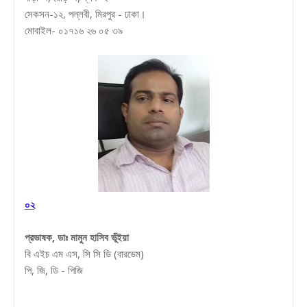
সেকসন-১২, পল্লবী, মিরপুর - ঢাকা।
মোবাইল- ০১৭১৬ ২৬ ০৫ ৩৯
০২
প্রভাষক, ডাঃ মামুন হাসিব ভূঁইয়া
বি এইচ এম এস, সি সি ডি (বারডেম)
পি, জি, ডি - পিজি