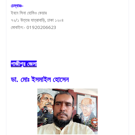
চেম্বারঃ-
ইবনে সিনা হোমিও কেয়ার
৭২/১ উত্তর যাত্রাবাড়ি, ঢাকা ১২০৪
মোবাইল:- 01920206623
গাজীপুর জেলা
ডা. মোঃ ইসমাইল হোসেন