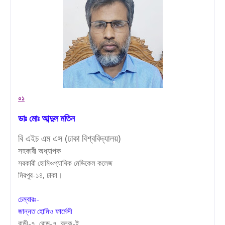
০১
ডাঃ মোঃ আব্দুল মতিন
বি এইচ এম এস (ঢাকা বিশ্ববিদ্যালয়)
সহকারী অধ্যাপক
সরকারী হোমিওপ্যাথিক মেডিকেল কলেজ
মিরপুর-১৪, ঢাকা।
চেম্বারঃ-
জান্নত হোমিও ফার্মেসী
বাড়ী-৭, রোড়-৭, ব্লক-ই