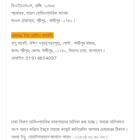
ডিএইচএমএস, রেজি: ২১৪৬৬
প্রভাষক, মডেল হোমিওপ্যাথিক কলেজ
মাওনা চৌরাস্তা, শ্রীপুর, গাজীপুর -১৭৪০।
চেম্বারঃ ইমা হোমিও ফার্মেসী
হানু মার্কেট, দক্ষিণ ধনুয়া(নয়নপুর), পোস্ট : গাজীপুর বাজার,
থানাঃ শ্রীপুর, জেলাঃ গাজীপুর, -১৭৪০, বিভাগঃ ঢাকা, বাংলাদেশ।
মোবাইল: 01914854097
ঢাকা বিভাগ হোমিওপ্যাথিক ডাক্তারদের তালিকা করা হচ্ছে। যাহারা তালিকাতে
অংশ গ্রহন করিতে ইচ্ছুক তাহারা কমেন্টে জানিয়েদিন আপনার চেম্ভারের ঠিকানা।
অথবা ইমু, হোয়াটসঅ্যাপে জানাতে পারেন - ০১৮১৪ ৩১ ৯০ ৩৩।