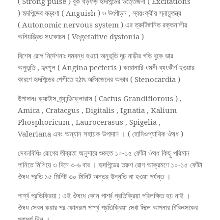
(
Strong pulse )
বুক ধড়ফড় হৃদপিন্ডের উত্তেজনা (
Excitations
)
হৃদপিন্ডের যন্ত্রণা (
Anguish )
ও উৎপীড়ন
,
স্বয়ংক্রীয় স্নায়ুতন্ত্র
(
Autonomic nervous system )
এর ত্রুটিজনিত রক্তনালীর
অনিয়ন্ত্রিত সংকোচন (
Vegetative dystonia )
বিশেষ রোগ নির্দেশনাঃ দমবন্ধ হওয়া অনুভূতি দৃঢ় নাড়ীর গতি বুকে ভার
অনুভূতি
,
হৃৎশূল (
Angina pecteris )
করোনারি ধমনী ব্যংকীর্ণ হওয়ার
কারণে হৃদপিন্ডের পেশীতে হঠাৎ অক্সিজেনের অভাব (
Stenocardia )
উপাদানঃ ক্যাক্টাস গ্র্যান্ডিফ্লোরাস (
Cactus Grandiflorous ) ,
Amica , Cratacgus , Digitalis , Ignatia , Kalium
Phosphoricum , Laurocerasus , Spigelia ,
Valeriana
এবং অন্যান সহায়ক উপাদান । ( হোমিওপ্যাথিক ঔষধ )
সেবনবিধিঃ রোগের তীব্রতা অনুসারে শুরুতে ১০-১৫ ফোঁটা ঔষধ কিছু পরিমান
পানিতে মিশিয়ে ৩ দিনে ৩-৬ বার । হৃদপিন্ডের তরুণ রোগ আক্রমণে ১০-১৫ ফোঁটা
ঔষধ প্রতি ১৫ মিনিট ৩০ মিনিট অন্তর উন্নতি না হওয়া পর্যন্ত ।
পার্শ্ব প্রতিক্রিয়া : এই ঔষধে কোন পার্শ্ব প্রতিক্রিয়া পরিলক্ষিত হয় নাই ।
ঔষধ সেবন করার পর কোনরূপ পার্শ্ব প্রতিক্রিয়া দেখা দিলে আপনার চিকিৎসকের
পরামর্শ নিন ।