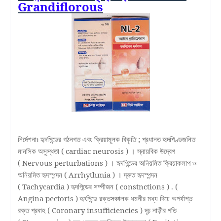
Grandiflorous
নির্দেশনাঃ হৃদপিন্ডের গঠনগত এবং ক্রিয়ামূলক বিকৃতি
;
প্রধানত হৃদপিণ্ডজনিত
মানসিক অসুস্থতা (
cardiac neurosis )
।
স্নায়বিক উদ্বেগ
(
Nervous perturbations )
।
হৃদপিন্ডের অনিয়মিত ক্রিয়াকলাপ ও
অনিয়মিত হৃদস্পন্দন (
Arrhythmia )
।
দ্রুত হৃদস্পন্দন
(
Tachycardia )
হৃদপিন্ডের সম্পীজন (
constnctions ) . (
Angina pectoris )
হৃৎপিন্ডে রক্তসঞ্চালক ধমনীর মধ্য দিয়ে অপর্যাপ্ত
রক্ত প্রবাহ (
Coronary insufficiencies )
দৃঢ় নাড়ীর গতি