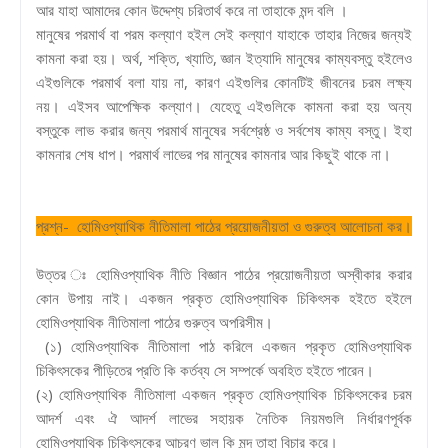
আর যাহা আমাদের কোন উদ্দেশ্য চরিতার্থ করে না তাহাকে মন্দ বলি ।
মানুষের পরমার্থ বা পরম কল্যাণ হইল সেই কল্যাণ যাহাকে তাহার নিজের জন্যই
কামনা করা হয়। অর্থ, শক্তি, খ্যাতি, জ্ঞান ইত্যাদি মানুষের কাম্যবস্তু হইলেও
এইগুলিকে পরমার্থ বলা যায় না, কারণ এইগুলির কোনটিই জীবনের চরম লক্ষ্য
নয়। এইসব আপেক্ষিক কল্যাণ। যেহেতু এইগুলিকে কামনা করা হয় অন্য
বস্তুকে লাভ করার জন্য পরমার্থ মানুষের সর্বশ্রেষ্ঠ ও সর্বশেষ কাম্য বস্তু। ইহা
কামনার শেষ ধাপ। পরমার্থ লাভের পর মানুষের কামনার আর কিছুই থাকে না।
প্রশ্ন- হোমিওপ্যাথিক নীতিমালা পাঠের প্রয়োজনীয়তা ও গুরুত্ব আলোচনা কর।
উত্তর ঃ হোমিওপ্যাথিক নীতি বিজ্ঞান পাঠের প্রয়োজনীয়তা অস্বীকার করার
কোন উপায় নাই। একজন প্রকৃত হোমিওপ্যাথিক চিকিৎসক হইতে হইলে
হোমিওপ্যাথিক নীতিমালা পাঠের গুরুত্ব অপরিসীম।
(১) হোমিওপ্যাথিক নীতিমালা পাঠ করিলে একজন প্রকৃত হোমিওপ্যাথিক
চিকিৎসকের পীড়িতের প্রতি কি কর্তব্য সে সম্পর্কে অবহিত হইতে পারেন।
(২) হোমিওপ্যাথিক নীতিমালা একজন প্রকৃত হোমিওপ্যাথিক চিকিৎসকের চরম
আদর্শ এবং ঐ আদর্শ লাভের সহায়ক নৈতিক নিয়মগুলি নির্ধারণপূর্বক
হোমিওপ্যাথিক চিকিৎসকের আচরণ ভাল কি মন্দ তাহা বিচার করে।