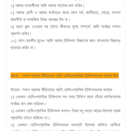
২) আমার সহকর্মীদের আমি আমার সহোদর মনে করিব।
৮) আমার রোগী ও আমার কর্তব্যের মাঝে কোন ধর্ম, জাতীয়তা, গোত্র, দলগত
রাজনীতি বা সামাজিক বিষয় প্রশ্রয় দিব না।
৯) ভ্রূণ জন্ম নেওয়ার পর হইতে জীবনের মূল্য সম্পর্কে আমি সর্বোচ্চ সম্মান
প্রদর্শন করিব।
১০) কোন হুমকীর মুখেও আমি আমার চিকিৎসা বিজ্ঞানের জ্ঞান মানবতার বিরুদ্ধে
ব্যবহার করিব না।
প্রশ্ন- সকল প্রকার পীড়িতদের প্রতি হোমিওপ্যাথিক চিকিৎসকদের কর্তব্য কি?
উত্তর : সকল প্রকার পীড়িতদের প্রতি হোমিওপ্যাথিক চিকিৎসকদের কর্তব্য :
১) একজন হোমিওপ্যাথিক চিকিৎসক সব সময় নিশ্চিত ভাবে তাঁহার কার্যকলাপের
সর্বোচ্চ মান রক্ষা করিবেন।
২) একজন হোমিওপ্যাথিক চিকিৎসক কখনও নিজে শুধু মাত্র আয়ের উদ্দেশ্য দ্বারা
প্রভাবিত হইতে পারিবেন না।
৩) একজন হোমিওপ্যাথিক চিকিৎসকের অবশ্যই উদ্দেশ্য থাকিবে রোগীকে