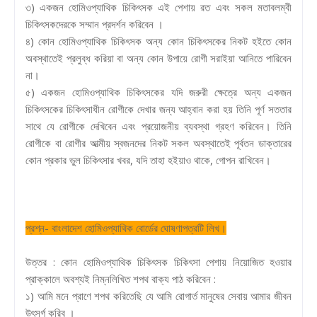
৩) একজন হোমিওপ্যাথিক চিকিৎসক এই পেশায় রত এবং সকল মতাবলম্বী
চিকিৎসকদেরকে সম্মান প্রদর্শন করিবেন ।
৪) কোন হোমিওপ্যাথিক চিকিৎসক অন্য কোন চিকিৎসকের নিকট হইতে কোন
অবস্থাতেই প্রলুব্ধ করিয়া বা অন্য কোন উপায়ে রোগী সরাইয়া আনিতে পারিবেন
না।
৫) একজন হোমিওপ্যাথিক চিকিৎসকের যদি জরুরী ক্ষেত্রে অন্য একজন
চিকিৎসকের চিকিৎসাধীন রোগীকে দেখার জন্য আহ্বান করা হয় তিনি পূর্ণ সততার
সাথে যে রোগীকে দেখিবেন এবং প্রয়োজনীয় ব্যবস্থা গ্রহণ করিবেন। তিনি
রোগীকে বা রোগীর আত্মীয় স্বজনদের নিকট সকল অবস্থাতেই পূর্বতন ডাক্তারের
কোন প্রকার ভুল চিকিৎসার খবর, যদি তাহা হইয়াও থাকে, গোপন রাখিবেন।
প্রশ্ন- বাংলাদেশ হোমিওপ্যাথিক বোর্ডের ঘোষণাপত্রটি লিখ।
উত্তর : কোন হোমিওপ্যাথিক চিকিৎসক চিকিৎসা পেশায় নিয়োজিত হওয়ার
প্রাক্কালে অবশ্যই নিম্নলিখিত শপথ বাক্য পাঠ করিবেন :
১) আমি মনে প্রাণে শপথ করিতেছি যে আমি রোগার্ত মানুষের সেবায় আমার জীবন
উৎসর্গ করিব ।