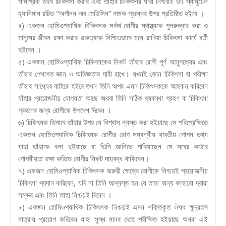
সামগ্রিক ভাবে চিকিৎসা করার এবং তাঁহার চিকিৎসার ধারা নিশ্চয়ই ডাঃ স্যামুয়েল
হ্যানিমান রচিত "অর্গানন অব মেডিসিন” নামক গ্রন্থের উপর প্রতিষ্ঠিত হইবে ।
৪) একজন হোমিওপ্যাথিক চিকিৎসক সর্বদা রোগীর স্বাস্থ্যকে পুনরুদ্ধার করা ও
মানুষের জীবন রক্ষা করার গুরুত্বকে নিশ্চিতভাবে মনে রাখিয়া চিকিৎসা কার্যে বর্তী
হইবেন ।
৫) একজন হোমিওপ্যাথিক চিকিৎসকের নিকট তাঁহার রোগী পূর্ণ আনুগত্যের এবং
তাঁহার পেশাগত জ্ঞান ও অভিজ্ঞতার দাবী রাখে। যখনই কোন চিকিৎসা বা পরীক্ষা
তাঁহার সাধ্যের বাহিরে হইবে তখন তিনি অপর এমন চিকিৎসককে আহবান করিবেন
যাঁহার প্রয়োজনীয় যোগ্যতা আছে অথবা তিনি সঠিক ব্যবস্থা গ্রহণ বা চিকিৎসা
গ্রহণের জন্য রোগীকে উপদেশ দিবেন ।
৬) চিকিৎসক হিসাবে তাঁহার উপর যে বিশ্বাস ন্যস্ত করা হইয়াছে সে পরিপ্রেক্ষিতে
একজন হোমিওপ্যাথিক চিকিৎসক রোগীর রোগ সম্বন্ধীয় যাবতীয় গোপন তথ্য
যাহা তাঁহাকে বলা হইয়াছে বা তিনি জানিতে পারিয়াছেন সে সবের কঠোর
গোপনীয়তা রক্ষা করিতে রোগীর নিকট দায়বদ্ধ থাকিবেন।
৭) একজন হোমিওপ্যাথিক চিকিৎসক জরুরী ক্ষেত্রে রোগীকে নিশ্চয়ই প্রয়োজনীয়
চিকিৎসা প্রদান করিবেন, যদি না তিনি আশ্বস্ত হন যে তাহা অন্য কাহারো দ্বারা
সম্ভব এবং তিনি তাহা নিশ্চয়ই দিবেন ।
৮) একজন হোমিওপ্যাথিক চিকিৎসক নিশ্চয়ই এমন শক্তিকৃত ঔষধ ক্ষুদ্রতম
মাত্রায় প্রয়োগ করিবেন যাহা সুস্থ মানব দেহে পরীক্ষিত হইয়াছে অথবা এই