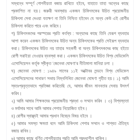
সম্বন্ধে সম্পূর্ণ গোপনীয়তা বজায় রাখিতে হইবে, যাহাতে তাহা অন্যের কাছে
প্রকাশিত না হয়। জরুরী অবস্থায় একজন চিকিৎসকের উচিত প্রয়োজনীয়
চিকিৎসা সেবা দেওয়া যতক্ষণ না তিনি নিশ্চিত হইবেন যে অন্য কেউ এই রোগীর
চিকিৎসা করিতে পারে এবং করিবে।
গ) চিকিৎসকদের পরস্পরের প্রতি কর্তব্য : অন্যদের কাছে তিনি যেরূপ ব্যবহার
আশা করেন একজন চিকিৎসকের উচিত অন্য চিকিৎসকের প্রতি সেইরূপ ব্যবহার
করা। চিকিৎসকের উচিত নয় তাহার সহকর্মী বা অন্য চিকিৎসকদের কাছ হইতে
রোগী সরাইয়া নেওয়ার ব্যবস্থা করা। একজন চিকিৎসকের উচিত বিশ্ব মেডিকেলি
এসোসিয়েসন কর্তৃক স্বীকৃত 'জেনেভা ঘোষণা'র নীতিমালা মানিয়া চলা ।
ঘ) জেনেভা ঘোষণা : ১৯৪৯ সালের ১১ই অক্টোবর লন্ডনে বিশ্ব মেডিকেল
এসোসিয়েসনের সাধারণ সভায় নিম্নলিখিত জেনেভা ঘোষণা গৃহীত হয়। ১) আমি
স্বতঃপ্রবৃত্তভাবে প্রতিজ্ঞা করিতেছি যে, আমার জীবন মানবতার সেবায় উৎসর্গ
করিব।
২) আমি আমার শিক্ষকদের প্রয়োজনীয় শ্রদ্ধা ও সম্মান করিব । ৩) বিশ্বস্ততা
ও মর্যাদার সাথে আমি আমার পেশায় নিয়োজিত হইব।
৪) রোগীর স্বাস্থ্যই আমার প্রধান বিবেচ্য বিষয় হইবে ।
৫) আমার সমস্ত ক্ষমতা বলে আমি চিকিৎসা পেশার সম্মান ও শাশ্বত ঐতিহ্য
বজায় রাখিব।
৬) আমার কাছে বর্ণিত গোপনীয়তার প্রতি আমি শ্রদ্ধাশীল থাকিব।