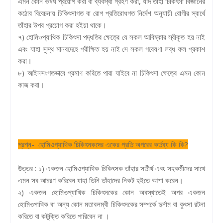
এমন কোন ঔষধ প্রয়োগ করা বা ব্যবস্থা গ্রহণ করা, যদি তাহা চিকিৎসা বিজ্ঞানের
কঠোর বিবেচনায় চিকিৎসাগত বা রোগ প্রতিরোধগত নির্দেশ অনুযায়ী রোগীর স্বার্থে
তাঁহার উপর প্রয়োগ করা হইয়া থাকে।
৭) হোমিওপ্যাথিক চিকিৎসা পদ্ধতির ক্ষেত্রে যে সকল আবিষ্কার স্বীকৃত হয় নাই
এবং যাহা সুস্থ মানবদেহে পরীক্ষিত হয় নাই সে সকল গবেষণা লব্ধ ফল প্রকাশ
করা।
৮) আইনসংগতভাবে প্রমাণ করিতে পারা যাইবে না চিকিৎসা ক্ষেত্রে এমন কোন
কাজ করা।
প্রশ্ন- হোমিওপ্যাথিক চিকিৎসকদের একের প্রতি অপরের কর্তব্য কি কি?
উত্তর : ১) একজন হোমিওপ্যাথিক চিকিৎসক তাঁহার সতীর্থ এবং সহকর্মীদের সাথে
এমন সব আচরণ করিবেন যাহা তিনি তাঁহাদের নিকট হইতে আশা করেন।
২) একজন হোমিওপ্যাথিক চিকিৎসকের কোন অবস্থাতেই অপর একজন
হোমিওপাথিক বা অন্য কোন মতাবলম্বী চিকিৎসকের সম্পর্কে দুর্নাম বা কুৎসা রটনা
করিতে বা কটুক্তি করিতে পারিবেন না ।