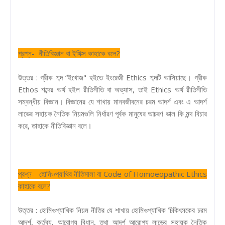
প্রশ্ন- নীতিবিজ্ঞান বা ইথিক্স কাহাকে বলে?
উত্তর : গ্রীক শব্দ “ইখোজ" হইতে ইংরেজী Ethics শব্দটি আসিয়াছে। গ্রীক
Ethos শব্দের অর্থ হইল রীতিনীতি বা অভ্যাস, তাই Ethics অর্থ রীতিনীতি
সম্বন্ধীয় বিজ্ঞান। বিজ্ঞানের যে শাখায় মানবজীবনের চরম আদর্শ এবং এ আদর্শ
লাভের সহায়ক নৈতিক নিয়মগুলি নির্ধারণ পূর্বক মানুষের আচরণ ভাল কি মন্দ বিচার
করে, তাহাকে নীতিবিজ্ঞান বলে।
প্রশ্ন- হোমিওপ্যাথির নীতিমালা বা Code of Homoeopathic Ethics
কাহাকে বলে?
উত্তর : হোমিওপ্যাথিক নিয়ম নীতির যে শাখায় হোমিওপ্যাথিক চিকিৎসকের চরম
আদর্শ, কর্তব্য, আরোগ্য বিধান, তথা আদর্শ আরোগ্য লাভের সহায়ক নৈতিক