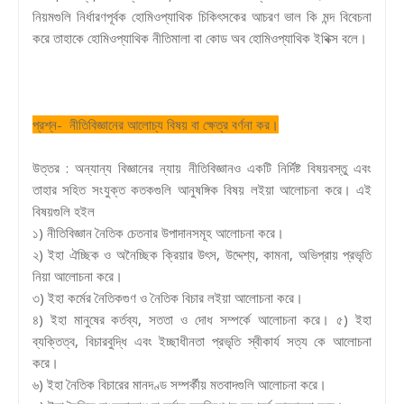
নিয়মগুলি নির্ধারণপূর্বক হোমিওপ্যাথিক চিকিৎসকের আচরণ ভাল কি মন্দ বিবেচনা
করে তাহাকে হোমিওপ্যাথিক নীতিমালা বা কোড অব হোমিওপ্যাথিক ইথিক্স বলে।
প্রশ্ন- নীতিবিজ্ঞানের আলোচ্য বিষয় বা ক্ষেত্র বর্ণনা কর।
উত্তর : অন্যান্য বিজ্ঞানের ন্যায় নীতিবিজ্ঞানও একটি নির্দিষ্ট বিষয়বস্তু এবং
তাহার সহিত সংযুক্ত কতকগুলি আনুষঙ্গিক বিষয় লইয়া আলোচনা করে। এই
বিষয়গুলি হইল
১) নীতিবিজ্ঞান নৈতিক চেতনার উপাদানসমূহ আলোচনা করে।
২) ইহা ঐচ্ছিক ও অনৈচ্ছিক ক্রিয়ার উৎস, উদ্দেশ্য, কামনা, অভিপ্রায় প্রভৃতি
নিয়া আলোচনা করে।
৩) ইহা কর্মের নৈতিকগুণ ও নৈতিক বিচার লইয়া আলোচনা করে।
৪) ইহা মানুষের কর্তব্য, সততা ও দোধ সম্পর্কে আলোচনা করে। ৫) ইহা
ব্যক্তিত্ব, বিচারবুদ্ধি এবং ইচ্ছাধীনতা প্রভৃতি স্বীকার্য সত্য কে আলোচনা
করে।
৬) ইহা নৈতিক বিচারের মানদণ্ড সম্পর্কীয় মতবাদগুলি আলোচনা করে।