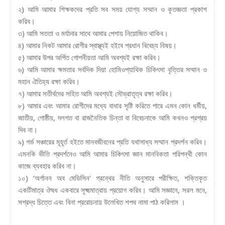
২) আমি আমার শিক্ষকদের প্রতি সব সময় যোগ্য সম্মান ও কৃতজ্ঞতা প্রকাশ
করিব।
৩) আমি সততা ও মর্যাদার সাথে আমার পেশায় নিয়োজিত থাকিব।
৪) আমার নিকট আমার রোগীর স্বাস্থ্যই হইবে প্রধান বিবেচ্য বিষয়।
৫) আমার উপর অর্পিত গোপনীয়তা আমি অবশ্যই রক্ষা করিব।
৬) আমি আমার ক্ষমতার সর্বদিক দিয়া হোমিওপ্যাথিক চিকিৎসা বৃত্তির সম্মান ও
মহান ঐতিহ্য রক্ষা করিব।
৭) আমার সতীর্থদের সহিত আমি অবশ্যই সৌভ্রাতৃত্ব রক্ষা করিব।
৮) আমার এবং আমার রোগীদের মধ্যে বাধার সৃষ্টি করিতে পারে এমন কোন ধর্মীয়,
জাতীয়, গোষ্ঠীয়, দলগত বা রাজনৈতিক চিন্তা বা বিবেচনাকে আমি কখনও প্রশ্রয়
দিব না।
৯) গর্ভ সঞ্চারের মূহূর্ত হইতে মানবজীবনের প্রতি যথাসাধ্য সম্মান প্রদর্শন করিব।
এমনকি ভীতি প্রদর্শনেও আমি আমার চিকিৎসা জ্ঞান মানবিকতা পরিপন্থী কোন
কাজে ব্যবহার করিব না।
১০) ‘অর্গানন অব মেডিসিন' গ্রন্থের নীতি অনুসারে পরীক্ষিত, শক্তিকৃত
একটিমাত্র ঔষধ একবারে সূক্ষ্মমাত্রায় প্রয়োগ করিব। আমি সজ্ঞানে, সরল মনে,
সশ্রদ্ধ চিত্তে এবং বিনা প্ররোচনায় উলেখিত শপথ নামা পাঠ করিলাম ।