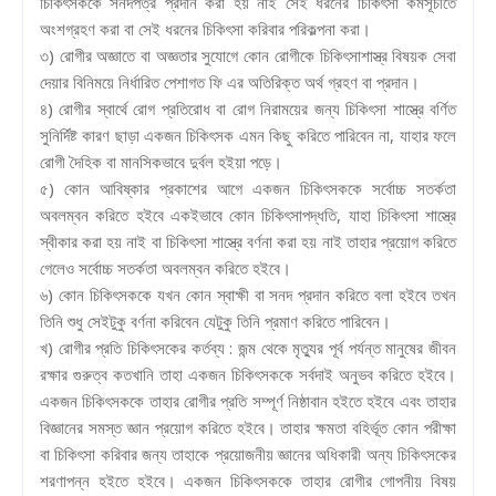
চিকিৎসককে সনদপত্র প্রদান করা হয় নাই সেই ধরনের চিকিৎসা কর্মসূচীতে
অংশগ্রহণ করা বা সেই ধরনের চিকিৎসা করিবার পরিকল্পনা করা।
৩) রোগীর অজ্ঞাতে বা অজ্ঞতার সুযোগে কোন রোগীকে চিকিৎসাশাস্ত্র বিষয়ক সেবা
দেয়ার বিনিময়ে নির্ধারিত পেশাগত ফি এর অতিরিক্ত অর্থ গ্রহণ বা প্রদান।
৪) রোগীর স্বার্থে রোগ প্রতিরোধ বা রোগ নিরাময়ের জন্য চিকিৎসা শাস্ত্রে বর্ণিত
সুনির্দিষ্ট কারণ ছাড়া একজন চিকিৎসক এমন কিছু করিতে পারিবেন না, যাহার ফলে
রোগী দৈহিক বা মানসিকভাবে দুর্বল হইয়া পড়ে।
৫) কোন আবিষ্কার প্রকাশের আগে একজন চিকিৎসককে সর্বোচ্চ সতর্কতা
অবলম্বন করিতে হইবে একইভাবে কোন চিকিৎসাপদ্ধতি, যাহা চিকিৎসা শাস্ত্রে
স্বীকার করা হয় নাই বা চিকিৎসা শাস্ত্রে বর্ণনা করা হয় নাই তাহার প্রয়োগ করিতে
গেলেও সর্বোচ্চ সতর্কতা অবলম্বন করিতে হইবে।
৬) কোন চিকিৎসককে যখন কোন স্বাক্ষী বা সনদ প্রদান করিতে বলা হইবে তখন
তিনি শুধু সেইটুকু বর্ণনা করিবেন যেটুকু তিনি প্রমাণ করিতে পারিবেন।
খ) রোগীর প্রতি চিকিৎসকের কর্তব্য : জন্ম থেকে মৃত্যুর পূর্ব পর্যন্ত মানুষের জীবন
রক্ষার গুরুত্ব কতখানি তাহা একজন চিকিৎসককে সর্বদাই অনুভব করিতে হইবে।
একজন চিকিৎসককে তাহার রোগীর প্রতি সম্পূর্ণ নিষ্ঠাবান হইতে হইবে এবং তাহার
বিজ্ঞানের সমস্ত জ্ঞান প্রয়োগ করিতে হইবে। তাহার ক্ষমতা বহির্ভূত কোন পরীক্ষা
বা চিকিৎসা করিবার জন্য তাহাকে প্রয়োজনীয় জ্ঞানের অধিকারী অন্য চিকিৎসকের
শরণাপন্ন হইতে হইবে। একজন চিকিৎসককে তাহার রোগীর গোপনীয় বিষয়