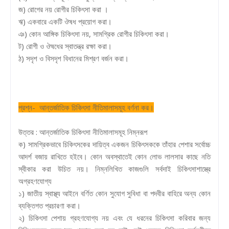
জ) রোগের নয় রোগীর চিকিৎসা করা ।
ঋ) একবারে একটি ঔষধ প্রয়োগ করা।
ঞ) কোন আঙ্গিক চিকিৎসা নয়, সামগ্রিক রোগীর চিকিৎসা করা।
ট) রোগী ও ঔষধের স্বাতন্ত্র রক্ষা করা।
ঠ) সদৃশ ও বিসদৃশ বিধানের মিশ্রণ বর্জন করা।
প্রশ্ন- আন্তর্জাতিক চিকিৎসা নীতিমালাসমূহ বর্ণনা কর।
উত্তর : আন্তর্জাতিক চিকিৎসা নীতিমালাসমূহ নিম্নরূপ
ক) সামগ্রিকভাবে চিকিৎসকের দায়িত্ব একজন চিকিৎসককে তাঁহার পেশার সর্বোচ্চ
আদর্শ বজায় রাখিতে হইবে। কোন অবস্থাতেই কোন লোভ লালসার কাছে নতি
স্বীকার করা উচিত নয়। নিম্নলিখিত কাজগুলি সর্বদাই চিকিৎসাশাস্ত্রে
অগ্রহণযোগ্য
১) জাতীয় স্বাস্থ্য আইনে বর্ণিত কোন সুযোগ সুবিধা বা পদবীর বাহিরে অন্য কোন
ব্যক্তিগত প্রচারণা করা।
২) চিকিৎসা পেশায় গ্রহণযোগ্য নয় এবং যে ধরনের চিকিৎসা করিবার জন্য