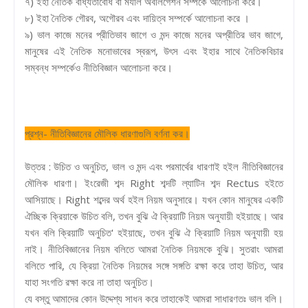
৭) ইহা নৈতিক বাধ্যতাবোধ বা মর্যাল অবলিগেশন সম্পর্কে আলোচনা করে।
৮) ইহা নৈতিক গৌরব, অগৌরব এবং দায়িত্ব সম্পর্কে আলোচনা করে ।
৯) ভাল কাজে মনের প্রীতিভাব জাগে ও মন্দ কাজে মনের অপ্রীতির ভাব জাগে,
মানুষের এই নৈতিক মনোভাবের স্বরূপ, উৎস এবং ইহার সাথে নৈতিকবিচার
সম্বন্ধ সম্পর্কেও নীতিবিজ্ঞান আলোচনা করে।
প্রশ্ন- নীতিবিজ্ঞানের মৌলিক ধারণাগুলি বর্ণনা কর।
উত্তর : উচিত ও অনুচিত, ভাল ও মন্দ এবং পরমার্থের ধারণাই হইল নীতিবিজ্ঞানের
মৌলিক ধারণা। ইংরেজী শব্দ Right শব্দটি ল্যাটিন শব্দ Rectus হইতে
আসিয়াছে। Right শব্দের অর্থ হইল নিয়ম অনুসারে। যখন কোন মানুষের একটি
ঐচ্ছিক ক্রিয়াকে উচিত বলি, তখন বুঝি ঐ ক্রিয়াটি নিয়ম অনুযায়ী হইয়াছে। আর
যখন বলি ক্রিয়াটি অনুচিত' হইয়াছে, তখন বুঝি ঐ ক্রিয়াটি নিয়ম অনুযায়ী হয়
নাই। নীতিবিজ্ঞানের নিয়ম বলিতে আমরা নৈতিক নিয়মকে বুঝি। সুতরাং আমরা
বলিতে পারি, যে ক্রিয়া নৈতিক নিয়মের সঙ্গে সঙ্গতি রক্ষা করে তাহা উচিত, আর
যাহা সংগতি রক্ষা করে না তাহা অনুচিত।
যে বস্তু আমাদের কোন উদ্দেশ্য সাধন করে তাহাকেই আমরা সাধারণতঃ ভাল বলি।