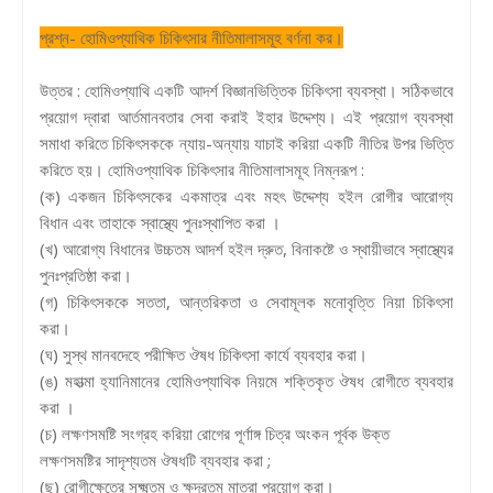
প্রশ্ন- হোমিওপ্যাথিক চিকিৎসার নীতিমালাসমূহ বর্ণনা কর।
উত্তর : হোমিওপ্যাথি একটি আদর্শ বিজ্ঞানভিত্তিক চিকিৎসা ব্যবস্থা। সঠিকভাবে
প্রয়োগ দ্বারা আর্তমানবতার সেবা করাই ইহার উদ্দেশ্য। এই প্রয়োগ ব্যবস্থা
সমাধা করিতে চিকিৎসককে ন্যায়-অন্যায় যাচাই করিয়া একটি নীতির উপর ভিত্তি
করিতে হয়। হোমিওপ্যাথিক চিকিৎসার নীতিমালাসমূহ নিম্নরূপ :
(ক) একজন চিকিৎসকের একমাত্র এবং মহৎ উদ্দেশ্য হইল রোগীর আরোগ্য
বিধান এবং তাহাকে স্বাস্থ্যে পুনঃস্থাপিত করা ।
(খ) আরোগ্য বিধানের উচ্চতম আদর্শ হইল দ্রুত, বিনাকষ্টে ও স্থায়ীভাবে স্বাস্থ্যের
পুনঃপ্রতিষ্ঠা করা।
(গ) চিকিৎসককে সততা, আন্তরিকতা ও সেবামূলক মনোবৃত্তি নিয়া চিকিৎসা
করা।
(ঘ) সুস্থ মানবদেহে পরীক্ষিত ঔষধ চিকিৎসা কার্যে ব্যবহার করা।
(ঙ) মহাত্মা হ্যানিমানের হোমিওপ্যাথিক নিয়মে শক্তিকৃত ঔষধ রোগীতে ব্যবহার
করা ।
(চ) লক্ষণসমষ্টি সংগ্রহ করিয়া রোগের পূর্ণাঙ্গ চিত্র অংকন পূর্বক উক্ত
লক্ষণসমষ্টির সাদৃশ্যতম ঔষধটি ব্যবহার করা ;
(ছ) রোগীক্ষেত্রে সূক্ষ্মতম ও ক্ষুদ্রতম মাত্রা প্রয়োগ করা।