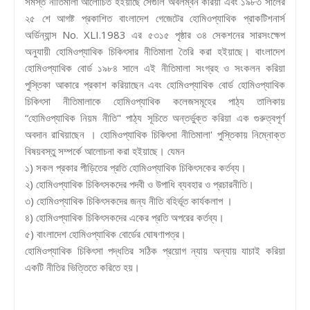
সমস্ত নীতিমালা আলোচিত হইয়াছে সেগুলি অবলম্বন করিয়া এবং ১৯৮৩ সালের
২৫ শে আগষ্ট প্রকাশিত বাংলাদেশ গেজেটের হোমিওপ্যাথিক প্রাকটিশনার্স
অর্ডিন্যান্স No. XLI.1983 এর ৫৩১৫ পৃষ্ঠার ৩৪ সেকশনের সারসংক্ষেপ
অনুযায়ী হোমিওপ্যাথিক চিকিৎসার নীতিমালা তৈরি করা হইয়াছে। বাংলাদেশ
হোমিওপ্যাথিক বোর্ড ১৯৮৪ সালে এই নীতিমালা সংগ্রহ ও সংকলন করিয়া
পুস্তিকা আকারে প্রকাশ করিয়াছেন এবং হোমিওপ্যাথিক বোর্ড হোমিওপ্যাথিক
চিকিৎসা নীতিমালাকে হোমিওপ্যাথিক কলেজসমূহের পাঠ্য তালিকায়
“হোমিওপ্যাথিক নিয়ম নীতি" পাঠ্য সূচিতে অন্তর্ভুক্ত করিয়া এক গুরুত্বপূর্ণ
অবদান রাখিয়াছেন । হোমিওপ্যাথিক চিকিৎসা নীতিমালা' পুস্তিকায় নিম্নোক্ত
বিষয়বস্তু সম্পর্কে আলোচনা করা হইয়াছে। যেমন
১) সকল প্রকার পীড়িতের প্রতি হোমিওপ্যাথিক চিকিৎসকের কর্তব্য।
২) হোমিওপ্যাথিক চিকিৎসকদের পদবী ও উপাধি ব্যবহার ও প্রচারনীতি।
৩) হোমিওপ্যাথিক চিকিৎসকদের জন্য নীতি বহির্ভূত কার্যকলাপ ।
৪) হোমিওপ্যাথিক চিকিৎসকদের একের প্রতি অপরের কর্তব্য।
৫) বাংলাদেশ হোমিওপ্যাথিক বোর্ডের ঘোষণাপত্র।
হোমিওপ্যাথিক চিকিৎসা পদ্ধতির সঠিক প্রয়োগ ন্যায় অন্যায় যাচাই করিয়া
একটি নীতির ভিত্তিতে করিতে হয়।