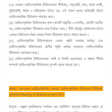
(৩) একজন হোমিওপ্যাথিক চিকিৎসককে নীতিবান, সত্যবাদী, মহৎ, বাস্ত বধর্মী,
যুক্তিবাদী, উদার ও চরিত্রবান হইতে হয়, এই সকল গুনের অধিকারী হইতে
হোমিওপ্যাথিক নীতিমালা সাহায্য করে।
(৪) হোমিওপ্যাথিক চিকিৎসকের পক্ষে কোনটি বাঞ্ছনীয় ও করণীয়, কোনটি করণীয়
নয়, হোমিওপ্যাথিক নীতিমালা তাহা নির্ধারণ করে। নীতি বহির্ভূত কার্যকলাপ হইতে
একজন চিকিৎসক বিরত থাকার শিক্ষা নীতিমালা হইতে পাইয়া থাকেন।
(৫) হোমিওপ্যাথিক চিকিৎসকদের একের প্রতি অপরের কর্তব্য এবং
হোমিওপ্যাথিক চিকিৎসকের রোগীর প্রতি কর্তব্য সম্বন্ধে হোমিওপ্যাথিক
নীতিমালা আলোচনা করে।
(৬) হোমিওপ্যাথিক চিকিৎসকদের পদবী বা উপাধি ব্যবহারের ও প্রচার নীতির
সম্পর্কে হোমিওপ্যাথিক নীতিমালায় সুস্পষ্ট ব্যাথা পাওয়া যায়।
প্রশ্ন- বাংলাদেশ হোমিওপ্যাথিক বোর্ডের 'হোমিওপ্যাথিক চিকিৎসার নীতিমাল'
পুস্তিকার বিষয়বস্তু বা শিরোনাম সংক্ষেপে লিখ।
উত্তর : মহাত্মা হ্যানিমানের 'অর্গানন অব মেডিসিন' গ্রন্থের বিভিন্ন স্থানে যে