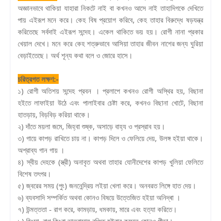
অজ্ঞানভাবে থাকিয়া যাহারা নিকটে নাই বা কখনও আসে নাই তাহাদিগকে দেখিতে
পায় এইরূপ মনে করে। কেহ বিষ প্রয়োগ করিবে, কেহ তাহার বিরুদ্ধে ষড়যন্ত্র
করিতেছে সর্বদাই এইরূপ সন্দেহ। একেল থাকিতে ভয় হয়। রোগী নানা প্রকার
খেয়াল দেখে। মনে করে কেহ শত্রুভাবে আসিয়া তাহার জীবন নাশের জন্য ঘুরিয়া
বেড়াইতেছে। অর্থ শূন্য কথা বলে ও জোরে হাসে।
চরিত্রগত লক্ষণ:-
১) রোগী অতিশয় সন্দেহ প্রবন । প্রলাপে কখনও রোগী অস্থির হয়, বিছানা
হইতে লাফাইয়া উঠে এবং পালাইবার চেষ্টা করে, কখনও বিছানা খোটে, বিছানা
হাতড়ায়, বিড়বিড় করিয়া থাকে।
২) দাঁতে ময়লা জমে, জিহ্বা শুষ্ক, অসাড়ে বাহ্য ও প্রস্রাব হয়।
৩) গায়ে কাপড় রাখিতে চায় না। কাপড় দিলে ও ফেলিয়ে দেয়, উলঙ্গ হইয়া থাকে।
অশ্রাব্য গান গায় ।
৪) স্বীয় দেহকে (স্ত্রী) অনাবৃত অথবা তাহার যোনীদেশের কাপড় খুলিয়া ফেলিতে
বিশেষ তৎপর।
৫) জ্বরের সময় (পুং) জননেন্দ্রিয় লইয়া খেলা করে। অনবরত লিঙ্গে হাত দেয়।
৬) ব্যবসাদি সম্পর্কিত অথবা কোনও বিষয়ে উত্তেজিত হইয়া অনিদ্ৰা ।
৭) উন্মত্ততা - রাগ করে, কামড়ায়, ধমকায়, মারে এবং হত্যা করিতে।
৮) হিংসা, রাগ কিংবা ভালবাসায় বঞ্চিত হইবার কুফলে কোনও পীড়া।