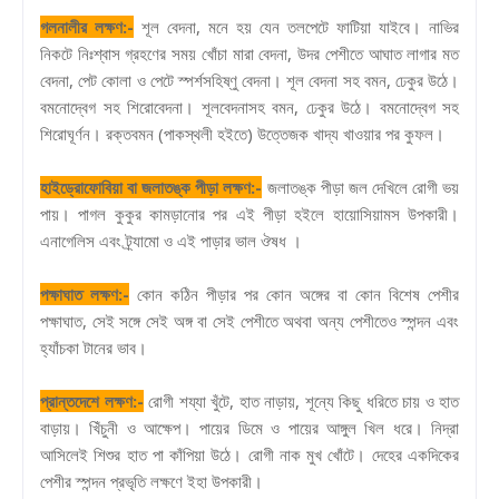
গলনালীর লক্ষণ:-
শূল বেদনা, মনে হয় যেন তলপেটে ফাটিয়া যাইবে। নাভির
নিকটে নিঃশ্বাস গ্রহণের সময় খোঁচা মারা বেদনা, উদর পেশীতে আঘাত লাগার মত
বেদনা, পেট কোলা ও পেটে স্পর্শসহিষ্ণু বেদনা। শূল বেদনা সহ বমন, ঢেকুর উঠে।
বমনোদ্বেগ সহ শিরোবেদনা। শূলবেদনাসহ বমন, ঢেকুর উঠে। বমনোদ্বেগ সহ
শিরোঘূর্ণন। রক্তবমন (পাকস্থলী হইতে) উত্তেজক খাদ্য খাওয়ার পর কুফল।
হাইড্রোফোবিয়া বা জলাতঙ্ক পীড়া লক্ষণ:-
জলাতঙ্ক পীড়া জল দেখিলে রোগী ভয়
পায়। পাগল কুকুর কামড়ানোর পর এই পীড়া হইলে হায়োসিয়ামস উপকারী।
এনাগেলিস এবং ট্র্যামো ও এই পাড়ার ভাল ঔষধ ।
পক্ষাঘাত লক্ষণ:-
কোন কঠিন পীড়ার পর কোন অঙ্গের বা কোন বিশেষ পেশীর
পক্ষাঘাত, সেই সঙ্গে সেই অঙ্গ বা সেই পেশীতে অথবা অন্য পেশীতেও স্পন্দন এবং
হ্যাঁচকা টানের ভাব।
প্রান্তদেশে লক্ষণ:-
রোগী শয্যা খুঁটে, হাত নাড়ায়, শূন্যে কিছু ধরিতে চায় ও হাত
বাড়ায়। খিঁচুনী ও আক্ষেপ। পায়ের ডিমে ও পায়ের আঙ্গুল খিল ধরে। নিদ্রা
আসিলেই শিশুর হাত পা কাঁপিয়া উঠে। রোগী নাক মুখ খোঁটে। দেহের একদিকের
পেশীর স্পন্দন প্রভৃতি লক্ষণে ইহা উপকারী।