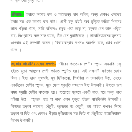
ওপিয়াম:-
ইহাতে অঘোর ভাব ও অচৈতন্য ভাব অধিক; অন্য কোনও ঔষধেই
ইহার মত এত অথোর ভাব নাই। রোগী চক্ষু দুইটি অর্থ মুদ্রিত করিয়া শিবনের
ভাবে পড়িয়া থাকে, মাছি বসিলেও চক্ষুর পাতা নড়ে না, চক্ষুতে যেন জাল পড়িয়া
যায়, নিঃশ্বাসের সঙ্গে নাক ডাকে, ঠিক যেন ঘুমাইতেছে । হায়োসিয়ামসের তুলনায়
ওপিয়াম এই লক্ষণটি অধিক। বিকারাবস্থায় কখনও অনর্গল বকে, চোখ খোলা
থাকে ।
তড়কায় হায়োসিয়ামসের লক্ষণ:-
শরীরের প্রত্যেক পেশীর স্পন্দন এমনকি চক্ষু
হইতে বুড়ো আঙ্গুলের পেশী পর্যন্ত স্পন্দিত হয়। এই লক্ষণটি সর্বাগ্রে দেখার
বিষয়। ইহা ছাড়া মুখভঙ্গি, মুখ ছিটকানো, শিহরিয়া ও চমকাইয়া উঠা, দেহের
একদিকের পেশীর স্পন্দন, মুখে ফেনা প্রভৃতি লক্ষণেও ইহা উপকারী। ইহাতে অল্প
সময় স্থায়ী পেশীর সংকোচ হয়। হায়োতে প্রথমে একটি হাত, পরে অন্য হাত
নড়িয়া উঠে। স্পন্দনে হাত পা নাড়া কোন যুক্ত হইলে সাইকিউটা উপকারী।
শিশুদের তড়কা আক্ষেপ, খেঁচুনী, প্রসবের পর খেচুনী, ভয় পাইয়া কখনও শিশুর
তড়কা বা ফিট এবং কোনও পীড়ায় মৃগীরোগের মত ফিটে বা গেঁচুনীতে হায়োসিয়ামস
বিশেষ উপকারী।