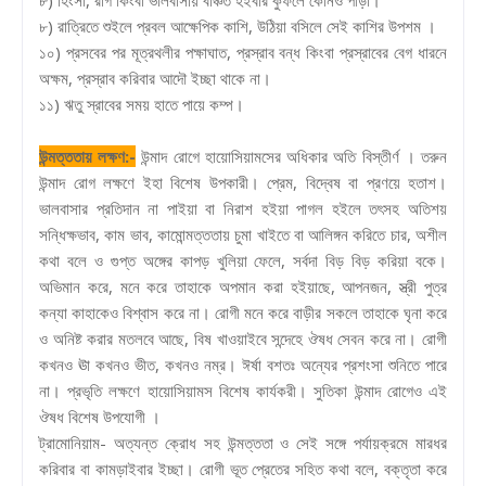
৮) রাত্রিতে শুইলে প্রবল আক্ষেপিক কাশি, উঠিয়া বসিলে সেই কাশির উপশম ।
১০) প্রসবের পর মূত্রথলীর পক্ষাঘাত, প্রস্রাব বন্ধ কিংবা প্রস্রাবের বেগ ধারনে
অক্ষম, প্রস্রাব করিবার আদৌ ইচ্ছা থাকে না।
১১) ঋতু স্রাবের সময় হাতে পায়ে কম্প।
উন্মত্ততায় লক্ষণ:-
উন্মাদ রোগে হায়োসিয়ামসের অধিকার অতি বিস্তীর্ণ । তরুন
উন্মাদ রোগ লক্ষণে ইহা বিশেষ উপকারী। প্রেম, বিদ্বেষ বা প্রণয়ে হতাশ।
ভালবাসার প্রতিদান না পাইয়া বা নিরাশ হইয়া পাগল হইলে তৎসহ অতিশয়
সন্ধিক্ষভাব, কাম ভাব, কামোন্মত্ততায় চুমা খাইতে বা আলিঙ্গন করিতে চার, অশীল
কথা বলে ও গুপ্ত অঙ্গের কাপড় খুলিয়া ফেলে, সর্বদা বিড় বিড় করিয়া বকে।
অভিমান করে, মনে করে তাহাকে অপমান করা হইয়াছে, আপনজন, স্ত্রী পুত্র
কন্যা কাহাকেও বিশ্বাস করে না। রোগী মনে করে বাড়ীর সকলে তাহাকে ঘৃনা করে
ও অনিষ্ট করার মতলবে আছে, বিষ খাওয়াইবে সন্দেহে ঔষধ সেবন করে না। রোগী
কখনও ঊা কখনও ভীত, কখনও নম্র। ঈর্ষা বশতঃ অন্যের প্রশংসা শুনিতে পারে
না। প্রভৃতি লক্ষণে হায়োসিয়ামস বিশেষ কার্যকরী। সুতিকা উন্মাদ রোগেও এই
ঔষধ বিশেষ উপযোগী ।
ট্রামোনিয়াম- অত্যন্ত ক্রোধ সহ উন্মত্ততা ও সেই সঙ্গে পর্যায়ক্রমে মারধর
করিবার বা কামড়াইবার ইচ্ছা। রোগী ভূত প্রেতের সহিত কথা বলে, বক্তৃতা করে