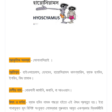
প্রাকৃতিক অবস্থা:
- সোলানাসিয়াই ।
প্রতিশব্দ:
- হাইওসায়েমাস, হেলবেন, হায়োসিয়ামস ভালগ্যারিস, ব্যাক হুগবিন,
ইগবিন, বিষ তামাক।
দেশীয় নাম:
- খোরসানী জার্মানি, জবানি, বা আওওয়ান।
উৎস ও বর্ণনা:
- ব্যাক হবিন নামক গাছড়া হইতে এই ঔষধ প্রস্তুত হয়। ইহা
শাখাযুক্ত মূল বিশিষ্ট সংযুক্ত লোমদ্বারা পুরুভাবে আবৃত একপ্রকার দ্বিবর্ষজীবি