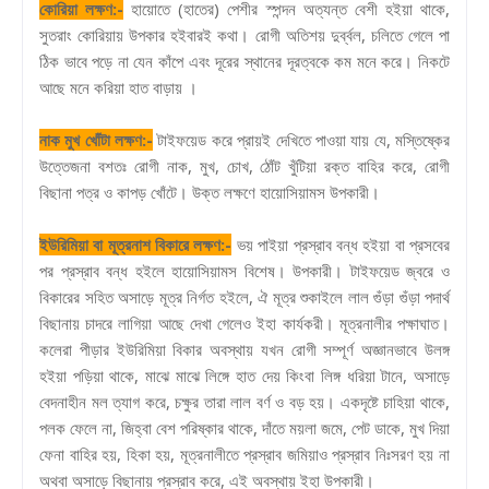
কোরিয়া লক্ষণ:-
হায়োতে (হাতের) পেশীর স্পন্দন অত্যন্ত বেশী হইয়া থাকে,
সুতরাং কোরিয়ায় উপকার হইবারই কথা। রোগী অতিশয় দুর্ব্বল, চলিতে গেলে পা
ঠিক ভাবে পড়ে না যেন কাঁপে এবং দূরের স্থানের দূরত্বকে কম মনে করে। নিকটে
আছে মনে করিয়া হাত বাড়ায় ।
নাক মুখ খোঁটা লক্ষণ:-
টাইফয়েড করে প্রায়ই দেখিতে পাওয়া যায় যে, মস্তিষ্কের
উত্তেজনা বশতঃ রোগী নাক, মুখ, চোখ, ঠোঁট খুঁটিয়া রক্ত বাহির করে, রোগী
বিছানা পত্র ও কাপড় খোঁটে। উক্ত লক্ষণে হায়োসিয়ামস উপকারী।
ইউরিমিয়া বা মূত্রনাশ বিকারে লক্ষণ:-
ভয় পাইয়া প্রস্রাব বন্ধ হইয়া বা প্রসবের
পর প্রস্রাব বন্ধ হইলে হায়োসিয়ামস বিশেষ। উপকারী। টাইফয়েড জ্বরে ও
বিকারের সহিত অসাড়ে মূত্র নির্গত হইলে, ঐ মূত্র শুকাইলে লাল গুঁড়া গুঁড়া পদার্থ
বিছানায় চাদরে লাগিয়া আছে দেখা গেলেও ইহা কার্যকরী। মূত্রনালীর পক্ষাঘাত।
কলেরা পীড়ার ইউরিমিয়া বিকার অবস্থায় যখন রোগী সম্পূর্ণ অজ্ঞানভাবে উলঙ্গ
হইয়া পড়িয়া থাকে, মাঝে মাঝে লিঙ্গে হাত দেয় কিংবা লিঙ্গ ধরিয়া টানে, অসাড়ে
বেদনাহীন মল ত্যাগ করে, চক্ষুর তারা লাল বর্ণ ও বড় হয়। একদৃষ্টে চাহিয়া থাকে,
পলক ফেলে না, জিহ্বা বেশ পরিষ্কার থাকে, দাঁতে ময়লা জমে, পেট ডাকে, মুখ দিয়া
ফেনা বাহির হয়, হিকা হয়, মূত্রনালীতে প্রস্রাব জমিয়াও প্রস্রাব নিঃসরণ হয় না
অথবা অসাড়ে বিছানায় প্রস্রাব করে, এই অবস্থায় ইহা উপকারী।