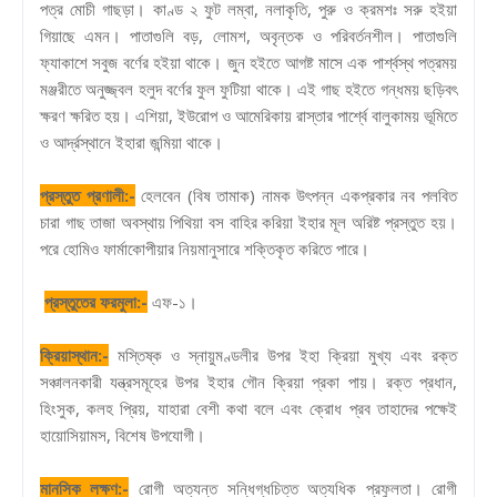
পত্র মোচী গাছড়া। কাণ্ড ২ ফুট লম্বা, নলাকৃতি, পুরু ও ক্রমশঃ সরু হইয়া
গিয়াছে এমন। পাতাগুলি বড়, লোমশ, অবৃন্তক ও পরিবর্তনশীল। পাতাগুলি
ফ্যাকাশে সবুজ বর্ণের হইয়া থাকে। জুন হইতে আগষ্ট মাসে এক পার্শ্বস্থ পত্রময়
মঞ্জরীতে অনুজ্জ্বল হলুদ বর্ণের ফুল ফুটিয়া থাকে। এই গাছ হইতে গন্ধময় ছড়িবৎ
ক্ষরণ ক্ষরিত হয়। এশিয়া, ইউরোপ ও আমেরিকায় রাস্তার পার্শ্বে বালুকাময় ভূমিতে
ও আর্দ্রস্থানে ইহারা জন্মিয়া থাকে।
প্রস্তুত প্রণালী:-
হেলবেন (বিষ তামাক) নামক উৎপন্ন একপ্রকার নব পলবিত
চারা গাছ তাজা অবস্থায় পিথিয়া বস বাহির করিয়া ইহার মূল অরিষ্ট প্রস্তুত হয়।
পরে হোমিও ফার্মাকোপীয়ার নিয়মানুসারে শক্তিকৃত করিতে পারে।
প্রস্তুতের ফরমুলা:-
এফ-১।
ক্রিয়াস্থান:-
মস্তিষ্ক ও স্নায়ুমণ্ডলীর উপর ইহা ক্রিয়া মুখ্য এবং রক্ত
সঞ্চালনকারী যন্ত্রসমূহের উপর ইহার গৌন ক্রিয়া প্রকা পায়। রক্ত প্রধান,
হিংসুক, কলহ প্রিয়, যাহারা বেশী কথা বলে এবং ক্রোধ প্রব তাহাদের পক্ষেই
হায়োসিয়ামস, বিশেষ উপযোগী।
মানসিক লক্ষণ:-
রোগী অত্যন্ত সন্ধিগ্ধচিত্ত অত্যধিক প্রফুলতা। রোগী