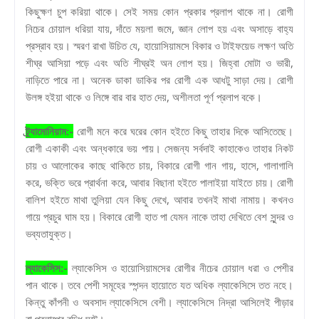
কিছুক্ষণ চুপ করিয়া থাকে। সেই সময় কোন প্রকার প্রলাপ থাকে না। রোগী
নিচের চোয়াল ধরিয়া যায়, দাঁতে ময়লা জমে, জ্ঞান লোপ হয় এবং অসাড়ে বাহ্য
প্রস্রাব হয়। স্মরণ রাখা উচিত যে, হায়োসিয়ামসে বিকার ও টাইফয়েড লক্ষণ অতি
শীঘ্র আসিয়া পড়ে এবং অতি শীঘ্রই অন লোপ হয়। জিহ্বা মোটা ও ভারী,
নাড়িতে পারে না। অনেক ডাকা ডাকির পর রোগী এক আধটু সাড়া দেয়। রোগী
উলঙ্গ হইয়া থাকে ও লিঙ্গে বার বার হাত দেয়, অশীলতা পূর্ণ প্রলাপ বকে।
ট্র্যামোনিয়াম:-
রোগী মনে করে ঘরের কোন হইতে কিছু তাহার দিকে আসিতেছে।
রোগী একাকী এবং অন্ধকারে ভয় পায়। সেজন্য সর্বদাই কাহাকেও তাহার নিকট
চায় ও আলোকের কাছে থাকিতে চায়, বিকারে রোগী গান গায়, হাসে, গালাগালি
করে, ভক্তি ভরে প্রার্থনা করে, আবার বিছানা হইতে পালাইয়া যাইতে চায়। রোগী
বালিশ হইতে মাথা তুলিয়া যেন কিছু দেখে, আবার তখনই মাথা নামায়। কখনও
গায়ে প্রচুর ঘাম হয়। বিকারে রোগী হাত পা যেমন নাকে তাহা দেখিতে বেশ সুন্দর ও
ভব্যতাযুক্ত।
ল্যাকেসিস:-
ল্যাকেসিস ও হায়োসিয়ামসের রোগীর নীচের চোয়াল ধরা ও পেশীর
পান থাকে। তবে পেশী সমূহের স্পন্দন হায়োতে যত অধিক ল্যাকেসিসে তত নহে।
কিন্তু কাঁপনী ও অবসাদ ল্যাকেসিসে বেশী। ল্যাকেসিসে নিদ্রা আসিলেই পীড়ার
বা প্রলাপের বৃদ্ধি ঘটে।