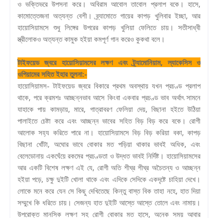
ও ভক্তিভরে উপসনা করে। অবিরাম আবোল তাবোল প্রলাপ বকে। হাসে,
কামোত্তেজনা অত্যন্ত বেশী। ব্র্যামোতে গায়ের কাপড় খুলিবার ইচ্ছা, আর
হায়োসিয়ামসে শুধু লিঙ্গের উপরের কাপড় খুলিয়া ফেলিতে চায়। সতীসাধ্বী
স্ত্রীলোকও অত্যন্ত কামুক হইয়া কমপূর্ণ গান করেও কুকথা বলে।
টাইফয়েড জ্বরে হায়োসিয়ামসের লক্ষণ এবং ট্র্যামোনিয়াম, ল্যাকেসিস ও
ওপিয়ামের সহিত ইহার তুলনা:-
হায়োসিয়ামস- টাইফয়েড জ্বরে বিকারে প্রথম অবস্থায় যখন প্রচণ্ড প্রলাপ
থাকে, পরে ক্রমশঃ আচ্ছন্নভাব আসে কিংবা একবার প্রচণ্ড ভাব অর্থাৎ সামনে
যাহাকে পায় কামড়ায়, মারে, গাত্রাবরণ ফেলিয়া দেয়, বিছানা হইতে উঠিয়া
পালাইতে চেষ্টা করে এবং আচ্ছন্ন ভাবের সহিত বিড় বিড় করে বকে। রোগী
আলোক সহ্য করিতে পারে না। হায়োসিয়ামসে বিড় বিড় করিয়া বকা, কাপড়
বিছানা খোঁটা, অঘোর ভাবে বোকার মত পড়িয়া থাকার ভাবই অধিক, এবং
বেলেডোনায় একঘেঁয়ে রকমের প্রচণ্ডতা ও উদ্ধত ভাবই নির্দিষ্ট। হায়োসিয়ামসের
আর একটি বিশেষ লক্ষণ এই যে, রোগী অতি শীঘ্র শীঘ্র অচৈতন্য ও আচ্ছন্ন
হইয়া পড়ে, চক্ষু দুইটি খোলা থাকে এবং এদিকে সেদিকে একদৃষ্টে চাহিয়া দেখে।
লোকে মনে করে যেন সে কিছু দেখিতেছে কিন্তু বাস্ত বিক তাহা নহে, হাত দিয়া
সম্মুখে কি ধরিতে চায়। সেজন্য হাত দুইটি আস্তে আস্তে তোলে এবং নামায়।
উপরোক্ত মানসিক লক্ষণ সহ রোগী বোকার মত হাসে, অনেক সময় আবার