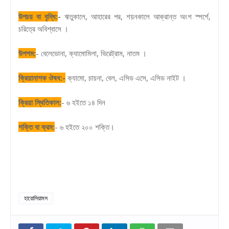
উপচয় বা বৃদ্ধি:
-
ঋতুকালে, আহারের পর, শয়নকালে আক্রান্ত অংশ স্পর্শে,
চরিত্রে অবিশ্বাসে ।
উপশম:
- বেলেডোনা, ক্যামোমিলা, ভিরেট্রাম, নাতম ।
ক্রিয়ানাশক ঔষধ:-
ক্যামো, চায়না, বেল, এসিড এসে, এসিড নাইট ।
ক্রিয়া স্থিতিকাল:
- ৬ হইতে ১৪ দিন
শক্তি বা ক্রম:
- ৬ হইতে ২০০ শক্তি।
হায়োসিয়ামস