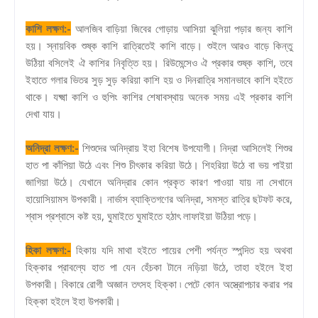
কাশি লক্ষণ:-
আলজিব বাড়িয়া জিবের গোড়ায় আসিয়া ঝুলিয়া পড়ার জন্য কাশি
হয়। স্নায়বিক শুষ্ক কাশি রাত্রিতেই কাশি বাড়ে। শুইলে আরও বাড়ে কিন্তু
উঠিয়া বসিলেই ঐ কাশির নিবৃত্তি হয়। রিউমেন্সেও ঐ প্রকার শুষ্ক কাশি, তবে
ইহাতে গলার ভিতর সুড় সুড় করিয়া কাশি হয় ও দিনরাত্রি সমানভাবে কাশি হইতে
থাকে। যক্ষ্মা কাশি ও হুপিং কাশির শেষাবস্থায় অনেক সময় এই প্রকার কাশি
দেখা যায়।
অনিদ্রা লক্ষণ:-
শিশুদের অনিদ্রায় ইহা বিশেষ উপযোগী। নিদ্রা আসিলেই শিশুর
হাত পা কাঁপিয়া উঠে এবং শিশু চীৎকার করিয়া উঠে। শিহরিয়া উঠে বা ভয় পাইয়া
জাগিয়া উঠে। যেখানে অনিদ্রার কোন প্রকৃত কারণ পাওয়া যায় না সেখানে
হায়োসিয়ামস উপকারী। নার্ভাস ব্যাক্তিগণের অনিদ্রা, সমস্ত রাত্রি ছটফট করে,
শ্বাস প্রশ্বাসে কষ্ট হয়, ঘুমাইতে ঘুমাইতে হঠাৎ লাফাইয়া উঠিয়া পড়ে।
হিকা লক্ষণ:-
হিকায় যদি মাথা হইতে পায়ের পেশী পর্যন্ত স্পন্দিত হয় অথবা
হিক্কার প্রাবল্যে হাত পা যেন হেঁচকা টানে নড়িয়া উঠে, তাহা হইলে ইহা
উপকারী। বিকারে রোগী অজ্ঞান তৎসহ হিক্কা ৷ পেটে কোন অস্ত্রোপচার করার পর
হিক্কা হইলে ইহা উপকারী।