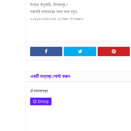
উত্তর বালুবাড়ি, দিনাজপুর।
সরাসরি ডাক্তারের সাথে কথা বলুন:
০১৯১৬-৩৩৮১০৯ ০১৭৬৮-৭৭৩৯৮০
একটি মন্তব্য পোস্ট করুন
0 মন্তব্যসমূহ
Emoji