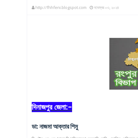
http://fhhfeni.blogspot.com
নভেম্বর ০৩, ২০২৪
দিনাজপুর জেলা:-
ডা: নাজমা আক্তার শিমু