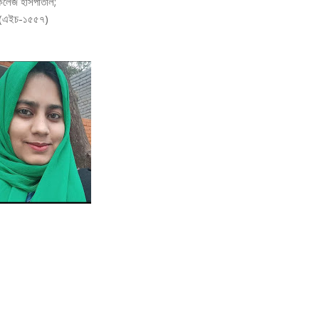
 কলেজ হাসপাতাল;
নং (এইচ-১৫৫৭)