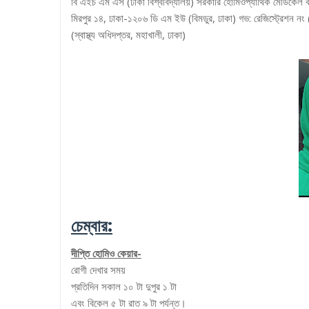
বি এইচ এম এস (ঢাকা বিশ্ববিদ্যালয়) সরকারি হোমিওপ্যাথিক মেডিকেল
মিরপুর ১৪, ঢাকা-১২০৬ ডি এম ইউ (বিমডুর, ঢাকা) গভ: রেজিস্ট্রেশন 
(স্বাস্থ্য অধিদপ্তর, মহাখালী, ঢাকা)
চেম্বার:
দীপ্তি হোমিও কেয়ার-
রোগী দেখার সময়
প্রতিদিন সকাল ১০ টা দুপুর ১ টা
এবং বিকেল ৫ টা রাত ৯ টা পর্যন্ত।