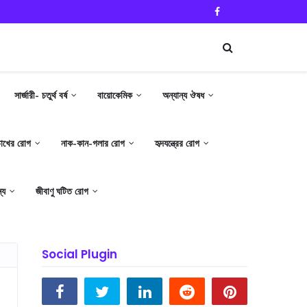
সার্জারী- চতুর্থ বর্ষ
বায়োকেমিক
অন্যান্য ঔষধ
োখের রোগ
নাক-কান-গলার রোগ
হৃদযন্ত্রের রোগ
্য
জীবাণু ঘটিত রোগ
Social Plugin